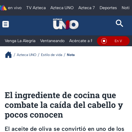
en vivo
TV Azteca
Azteca UNO
Azteca 7
Deportes
Notic
Venga La Alegría
Ventaneando
Acércate a Rocío
Al Extremo
En Vivo
Azteca UNO
Estilo de vida
Nota
El ingrediente de cocina que
combate la caída del cabello y
pocos conocen
El aceite de oliva se convirtió en uno de los