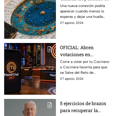
de agosto del 2026 para
Una nueva conexión podría
aparecer cuando menos lo
cada signo; una
esperas y dejar una huella
conexión inesperada
importante.
07 agosto, 2026
podría transformar tus
próximos días
OFICIAL: Abren
votaciones en
MasterChef 24/7 para
Corre a votar por tu Cocinero
o Cocinera favorita para que
que salves a un
se Salve del Reto de
Cocinero del Reto de
Eliminación de MasterChef
07 agosto, 2026
Eliminación de este
24/7 de este próximo
domingo
domingo.
5 ejercicios de brazos
para recuperar la