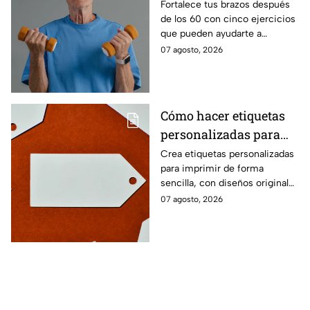
fuerza después de los
Fortalece tus brazos después
de los 60 con cinco ejercicios
60
que pueden ayudarte a
recuperar fuerza, movilidad y
07 agosto, 2026
seguridad en los movimientos
cotidianos.
Cómo hacer etiquetas
personalizadas para
imprimir
Crea etiquetas personalizadas
para imprimir de forma
sencilla, con diseños originales
y detalles adaptados a tus
07 agosto, 2026
gustos, eventos o proyectos.