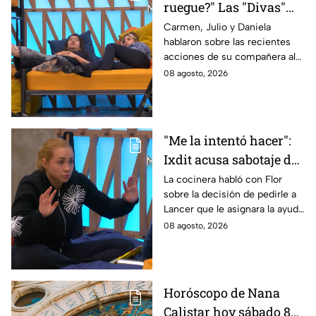
ruegue?" Las "Divas"
lamentan el
Carmen, Julio y Daniela
hablaron sobre las recientes
comportamiento de
acciones de su compañera al
Michelle en MasterChef
interior del Mundo MasterChef
08 agosto, 2026
24/7
"Me la intentó hacer":
Ixdit acusa sabotaje de
Ramahá en la pasada
La cocinera habló con Flor
sobre la decisión de pedirle a
gala de salvación de
Lancer que le asignara la ayuda
MasterChef 24/7
de Ramahá y no la de Daniela
08 agosto, 2026
Horóscopo de Nana
Calistar hoy sábado 8