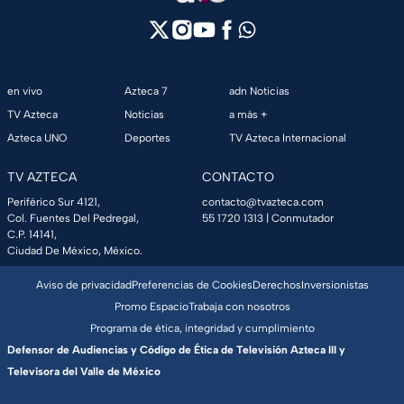
en vivo
Azteca 7
adn Noticias
TV Azteca
Noticias
a más +
Azteca UNO
Deportes
TV Azteca Internacional
TV AZTECA
CONTACTO
Periférico Sur 4121,
contacto@tvazteca.com
Col. Fuentes Del Pedregal,
55 1720 1313
| Conmutador
C.P. 14141,
Ciudad De México, México.
Aviso de privacidad
Preferencias de Cookies
Derechos
Inversionistas
Promo Espacio
Trabaja con nosotros
Programa de ética, integridad y cumplimiento
Defensor de Audiencias y Código de Ética de Televisión Azteca III y
Televisora del Valle de México