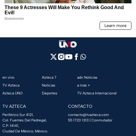
en vivo
Azteca 7
adn Noticias
TV Azteca
Noticias
a más +
Azteca UNO
Deportes
TV Azteca Internacional
TV AZTECA
CONTACTO
Periférico Sur 4121,
contacto@tvazteca.com
Col. Fuentes Del Pedregal,
55 1720 1313
| Conmutador
C.P. 14141,
Ciudad De México, México.