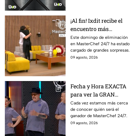
¡Al fin! Ixdit recibe el
encuentro más
esperado en
Este domingo de eliminación
en MasterChef 24/7 ha estado
MasterChef 24/7 este
cargado de grandes sorpresas.
domingo 9 de agosto
09 agosto, 2026
Fecha y Hora EXACTA
para ver la GRAN
FINAL de MasterChef
Cada vez estamos más cerca
de conocer quién será el
24/7
ganador de MasterChef 24/7.
09 agosto, 2026