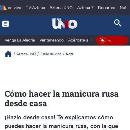
en vivo
TV Azteca
Azteca UNO
Azteca 7
Deportes
Notic
Venga La Alegría
Ventaneando
Acércate a Rocío
Al Extremo
En Viv
Azteca UNO
Estilo de vida
Nota
Cómo hacer la manicura rusa
desde casa
¡Hazlo desde casa! Te explicamos cómo
puedes hacer la manicura rusa, con la que