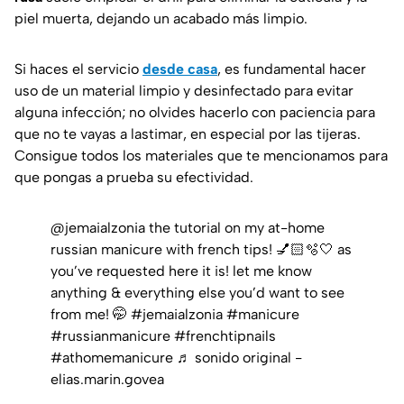
piel muerta, dejando un acabado más limpio.
Si haces el servicio
desde casa
, es fundamental hacer
uso de un material limpio y desinfectado para evitar
alguna infección; no olvides hacerlo con paciencia para
que no te vayas a lastimar, en especial por las tijeras.
Consigue todos los materiales que te mencionamos para
que pongas a prueba su efectividad.
@jemaialzonia
the tutorial on my at-home
russian manicure with french tips! 💅🏻🫧🤍 as
you’ve requested here it is! let me know
anything & everything else you’d want to see
from me! 🤭
#jemaialzonia
#manicure
#russianmanicure
#frenchtipnails
#athomemanicure
♬ sonido original -
elias.marin.govea