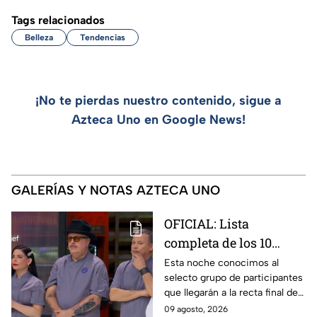
Tags relacionados
Belleza
Tendencias
¡No te pierdas nuestro contenido, sigue a
Azteca Uno en Google News!
GALERÍAS Y NOTAS AZTECA UNO
OFICIAL: Lista
completa de los 10
mejores cocineros de
Esta noche conocimos al
selecto grupo de participantes
MasterChef 24/7 rumbo
que llegarán a la recta final de
a la Gran Final
MasterChef 24/7.
09 agosto, 2026