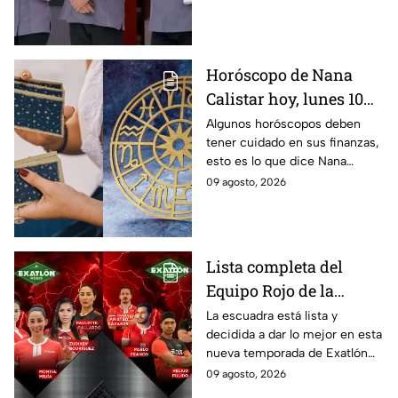
Horóscopo de Nana
Calistar hoy, lunes 10
de agosto para cada
Algunos horóscopos deben
tener cuidado en sus finanzas,
signo; deben tener
esto es lo que dice Nana
cuidado con sus
Calistar en sus predicciones
09 agosto, 2026
finanzas y evitar los
del 10 de agosto para los
gastos por impulso
signos zodiacales
Lista completa del
Equipo Rojo de la
décima Temporada de
La escuadra está lista y
decidida a dar lo mejor en esta
Exatlón México
nueva temporada de Exatlón
México.
09 agosto, 2026