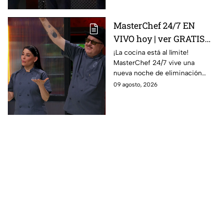
MasterChef 24/7 EN
VIVO hoy | ver GRATIS
en línea la transmisión
¡La cocina está al límite!
MasterChef 24/7 vive una
del domingo de
nueva noche de eliminación
ELIMINACIÓN del 09 de
donde un cocinero tendrá que
09 agosto, 2026
agosto de la edición
despedirse de la competencia.
2026, a través de TV
Azteca UNO; resultado
online, gratis y por
internet