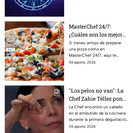
lo que imaginan y
tendrás toda la información
recibir propuestas
para afrontar el futuro.
laborales
MasterChef 24/7:
¿Cuáles son los mejores
quesos para preparar
Si tienes antojo de preparar
una pizza como en
pizza en casa?
MasterChef 24/7, aquí te
contamos todo lo que debes
06 agosto, 2026
saber antes de poner manos
en la masa.
"Los pelos no van": La
Chef Zahie Téllez pone
en evidencia a Carmen
La Chef encontró un cabello
en el embutido de la cocinera
en la gala de mandiles
durante la primera degustación
negros de MasterChef
de la noche
06 agosto, 2026
24/7