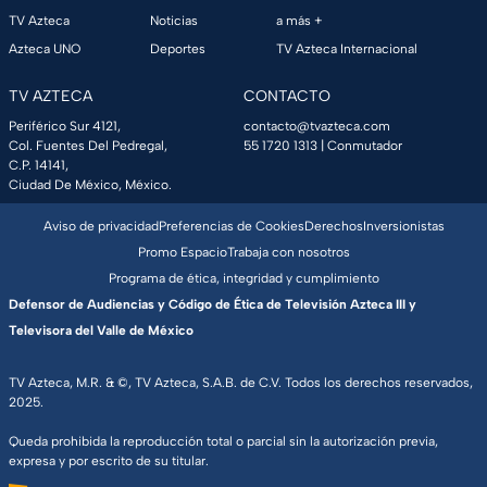
TV Azteca
Noticias
a más +
Azteca UNO
Deportes
TV Azteca Internacional
TV AZTECA
CONTACTO
Periférico Sur 4121,
contacto@tvazteca.com
Col. Fuentes Del Pedregal,
55 1720 1313
| Conmutador
C.P. 14141,
Ciudad De México, México.
Aviso de privacidad
Preferencias de Cookies
Derechos
Inversionistas
Promo Espacio
Trabaja con nosotros
Programa de ética, integridad y cumplimiento
Defensor de Audiencias y Código de Ética de Televisión Azteca III y
Televisora del Valle de México
TV Azteca, M.R. & ©, TV Azteca, S.A.B. de C.V. Todos los derechos reservados,
2025.
Queda prohibida la reproducción total o parcial sin la autorización previa,
expresa y por escrito de su titular.