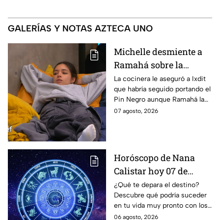
GALERÍAS Y NOTAS AZTECA UNO
Michelle desmiente a
Ramahá sobre la
designación del Pin
La cocinera le aseguró a Ixdit
que habría seguido portando el
Negro a un integrante
Pin Negro aunque Ramahá la
de las "Divas" en
hubiera subido al balcón
07 agosto, 2026
MasterChef 24/7
Horóscopo de Nana
Calistar hoy 07 de
agosto; estos signos
¿Qué te depara el destino?
Descubre qué podría suceder
podrían dejar de estar
en tu vida muy pronto con los
solteros más pronto de
horóscopos de Nana Calistar;
06 agosto, 2026