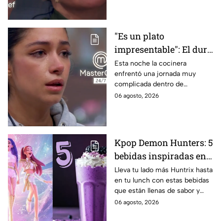
"Es un plato
impresentable": El duro
regaño que hizo llorar a
Esta noche la cocinera
enfrentó una jornada muy
Michelle dentro de
complicada dentro de
MasterChef 24/7
MasterChef 24/7.
06 agosto, 2026
Kpop Demon Hunters: 5
bebidas inspiradas en
las guerreras Huntrix
Lleva tu lado más Huntrix hasta
en tu lunch con estas bebidas
para llevar a la escuela
que están llenas de sabor y
este regreso a clases
frescura.
06 agosto, 2026
2026; son saludables y