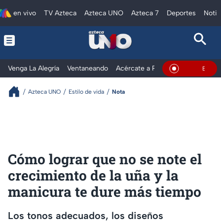
en vivo
TV Azteca
Azteca UNO
Azteca 7
Deportes
Notic
Venga La Alegría
Ventaneando
Acércate a Rocío
Al Extremo
En Vivo
Azteca UNO
Estilo de vida
Nota
Cómo lograr que no se note el
crecimiento de la uña y la
manicura te dure más tiempo
Los tonos adecuados, los diseños