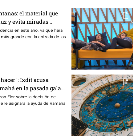
ntanas: el material que
 luz y evita miradas
 casa
dencia en este año, ya que hará
 más grande con la entrada de los
 hacer": Ixdit acusa
amahá en la pasada gala
de MasterChef 24/7
con Flor sobre la decisión de
ue le asignara la ayuda de Ramahá