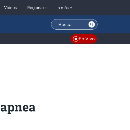
Regionales
Videos
a más +
En Vivo
a apnea