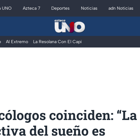
a UNO
Azteca 7
Deportes
Noticias
adn Noticias
o
Al Extremo
La Resolana Con El Capi
cólogos coinciden: “L
tiva del sueño es