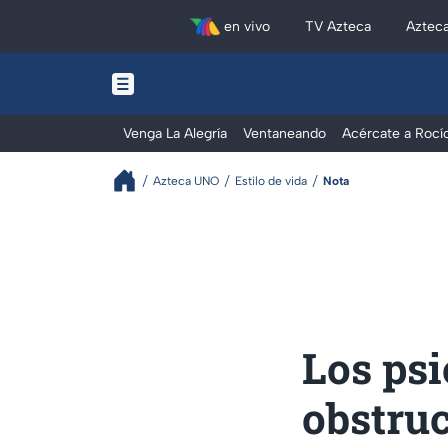
en vivo
TV Azteca
Aztec
Venga La Alegría
Ventaneando
Acércate a Rocí
Azteca UNO
Estilo de vida
Nota
Los psi
obstruc