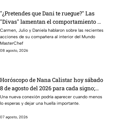
"¿Pretendes que Dani te ruegue?" Las
"Divas" lamentan el comportamiento de
Michelle en MasterChef 24/7
Carmen, Julio y Daniela hablaron sobre las recientes
acciones de su compañera al interior del Mundo
MasterChef
08 agosto, 2026
Horóscopo de Nana Calistar hoy sábado
8 de agosto del 2026 para cada signo;
una conexión inesperada podría
Una nueva conexión podría aparecer cuando menos
lo esperas y dejar una huella importante.
transformar tus próximos días
07 agosto, 2026