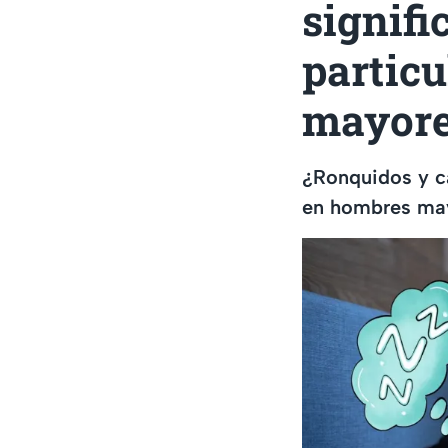
signif
partic
mayore
¿Ronquidos y c
en hombres ma