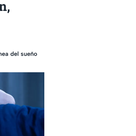
n,
nea del sueño