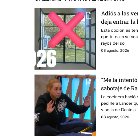
Adiós a las ve
deja entrar la
indiscretas en
Esta opción es ten
que tu casa se vea
rayos del sol
08 agosto, 2026
"Me la intentó
sabotaje de R
de salvación 
La cocinera habló 
pedirle a Lancer q
y no la de Daniela
08 agosto, 2026