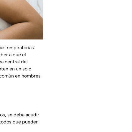
as respiratorias:
ber a que el
a central del
nten en un solo
ás común en hombres
os, se deba acudir
métodos que pueden