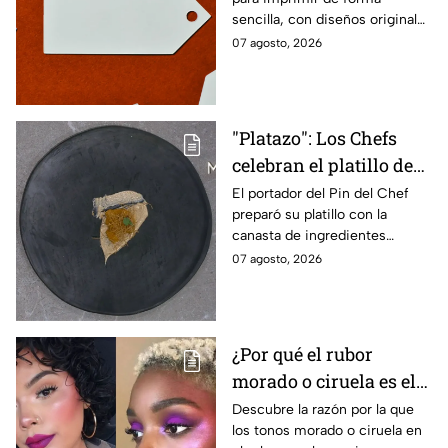
sencilla, con diseños originales
y detalles adaptados a tus
07 agosto, 2026
gustos, eventos o proyectos.
"Platazo": Los Chefs
celebran el platillo de
Lancer en la gala de
El portador del Pin del Chef
preparó su platillo con la
salvación de
canasta de ingredientes
MasterChef 24/7
exóticos que contenía erizo de
07 agosto, 2026
mar, yuzu y mantequilla de
almendra
¿Por qué el rubor
morado o ciruela es el
mejor secreto para
Descubre la razón por la que
los tonos morado o ciruela en
iluminar las pieles