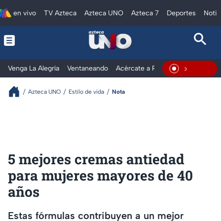
en vivo
TV Azteca
Azteca UNO
Azteca 7
Deportes
Notic
Venga La Alegría
Ventaneando
Acércate a Rocío
Al Extremo
En Vivo
Azteca UNO
Estilo de vida
Nota
5 mejores cremas antiedad
para mujeres mayores de 40
años
Estas fórmulas contribuyen a un mejor