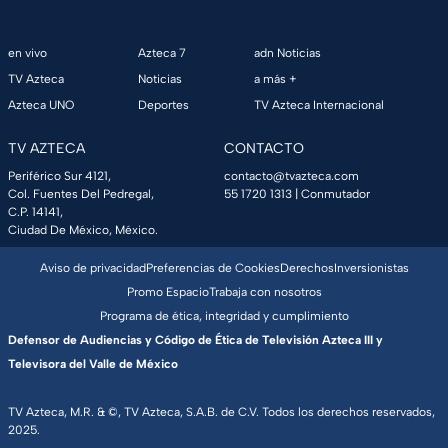
en vivo
Azteca 7
adn Noticias
TV Azteca
Noticias
a más +
Azteca UNO
Deportes
TV Azteca Internacional
TV AZTECA
CONTACTO
Periférico Sur 4121,
contacto@tvazteca.com
Col. Fuentes Del Pedregal,
55 1720 1313
| Conmutador
C.P. 14141,
Ciudad De México, México.
Aviso de privacidad
Preferencias de Cookies
Derechos
Inversionistas
Promo Espacio
Trabaja con nosotros
Programa de ética, integridad y cumplimiento
Defensor de Audiencias y Código de Ética de Televisión Azteca III y
Televisora del Valle de México
TV Azteca, M.R. & ©, TV Azteca, S.A.B. de C.V. Todos los derechos reservados,
2025.