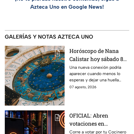
Azteca Uno en Google News!
GALERÍAS Y NOTAS AZTECA UNO
Horóscopo de Nana
Calistar hoy sábado 8
de agosto del 2026 para
Una nueva conexión podría
aparecer cuando menos lo
cada signo; una
esperas y dejar una huella
conexión inesperada
importante.
07 agosto, 2026
podría transformar tus
próximos días
OFICIAL: Abren
votaciones en
MasterChef 24/7 para
Corre a votar por tu Cocinero