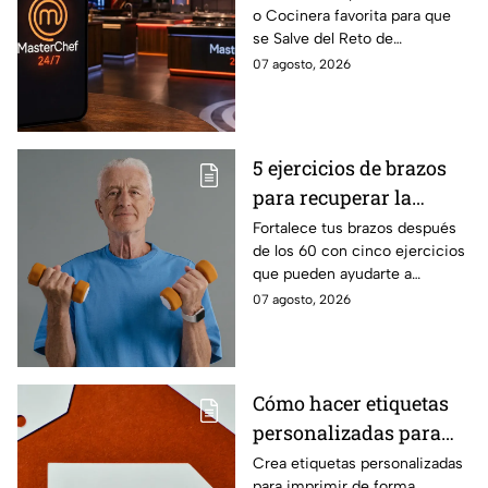
o Cocinera favorita para que
que salves a un
se Salve del Reto de
Cocinero del Reto de
Eliminación de MasterChef
07 agosto, 2026
Eliminación de este
24/7 de este próximo
domingo
domingo.
5 ejercicios de brazos
para recuperar la
fuerza después de los
Fortalece tus brazos después
de los 60 con cinco ejercicios
60
que pueden ayudarte a
recuperar fuerza, movilidad y
07 agosto, 2026
seguridad en los movimientos
cotidianos.
Cómo hacer etiquetas
personalizadas para
imprimir
Crea etiquetas personalizadas
para imprimir de forma