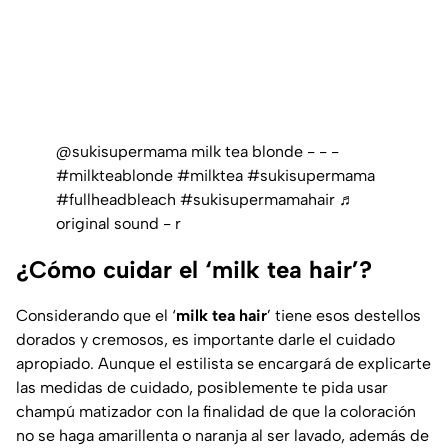
@sukisupermama
milk tea blonde - - -
#milkteablonde
#milktea
#sukisupermama
#fullheadbleach
#sukisupermamahair
♬
original sound - r
¿Cómo cuidar el ‘milk tea hair’?
Considerando que el ‘
milk tea hair
’ tiene esos destellos
dorados y cremosos, es importante darle el cuidado
apropiado. Aunque el estilista se encargará de explicarte
las medidas de cuidado, posiblemente te pida usar
champú matizador con la finalidad de que la coloración
no se haga amarillenta o naranja al ser lavado, además de