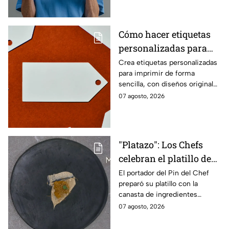
cotidianos.
Cómo hacer etiquetas
personalizadas para
imprimir
Crea etiquetas personalizadas
para imprimir de forma
sencilla, con diseños originales
y detalles adaptados a tus
07 agosto, 2026
gustos, eventos o proyectos.
"Platazo": Los Chefs
celebran el platillo de
Lancer en la gala de
El portador del Pin del Chef
preparó su platillo con la
salvación de
canasta de ingredientes
MasterChef 24/7
exóticos que contenía erizo de
07 agosto, 2026
mar, yuzu y mantequilla de
almendra