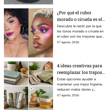
¿Por qué el rubor
morado o ciruela es el
mejor secreto para
Descubre la razón por la que
los tonos morado o ciruela en
iluminar las pieles
el rubor son los mejores que
morenas?
puedes elegir si tienes la piel
07 agosto, 2026
morena y deseas iluminarla
4 ideas creativas para
reemplazar los trapos
de cocina por opciones
Estas opciones ayudan a
mantener una mejor higiene,
más saludables,
reducen malos olores y
modernas y elegantes
aportan un toque moderno a la
07 agosto, 2026
cocina.