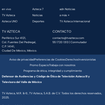
en vivo
Azteca 7
adn Noticias
TV Azteca
Noticias
a más +
Azteca UNO
Deportes
TV Azteca Internacional
TV AZTECA
CONTACTO
Periférico Sur 4121,
contacto@tvazteca.com
Col. Fuentes Del Pedregal,
55 1720 1313
| Conmutador
C.P. 14141,
Ciudad De México, México.
Aviso de privacidad
Preferencias de Cookies
Derechos
Inversionistas
Promo Espacio
Trabaja con nosotros
Programa de ética, integridad y cumplimiento
Defensor de Audiencias y Código de Ética de Televisión Azteca III y
Televisora del Valle de México
TV Azteca, M.R. & ©, TV Azteca, S.A.B. de C.V. Todos los derechos reservados,
2025.