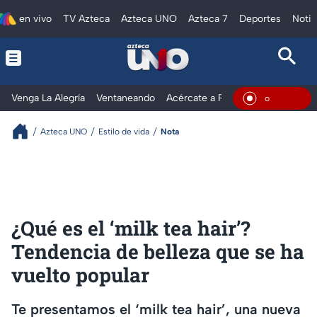
en vivo
TV Azteca
Azteca UNO
Azteca 7
Deportes
Notic
Venga La Alegría
Ventaneando
Acércate a Rocío
Al Extremo
En Vivo
Azteca UNO
Estilo de vida
Nota
¿Qué es el ‘milk tea hair’?
Tendencia de belleza que se ha
vuelto popular
Te presentamos el ‘milk tea hair’, una nueva