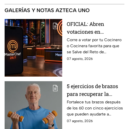
GALERÍAS Y NOTAS AZTECA UNO
OFICIAL: Abren
votaciones en
MasterChef 24/7 para
Corre a votar por tu Cocinero
o Cocinera favorita para que
que salves a un
se Salve del Reto de
Cocinero del Reto de
Eliminación de MasterChef
07 agosto, 2026
Eliminación de este
24/7 de este próximo
domingo
domingo.
5 ejercicios de brazos
para recuperar la
fuerza después de los
Fortalece tus brazos después
de los 60 con cinco ejercicios
60
que pueden ayudarte a
recuperar fuerza, movilidad y
07 agosto, 2026
seguridad en los movimientos