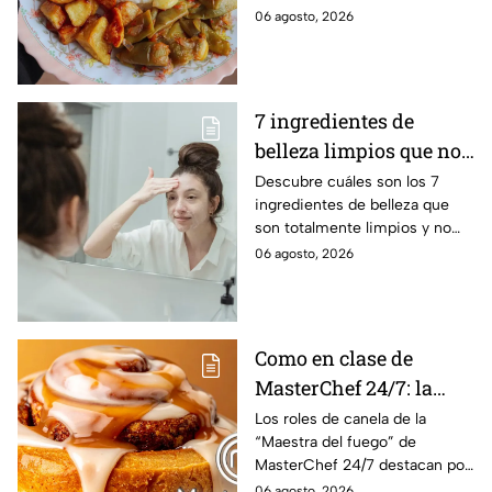
equilibrio tu glucosa y te
06 agosto, 2026
ayudan a conciliar el sueño
profundamente
7 ingredientes de
belleza limpios que no
contaminan los ríos ni
Descubre cuáles son los 7
ingredientes de belleza que
el agua al enjuagarte
son totalmente limpios y no
contaminan los ríos ni el agua
06 agosto, 2026
al enjuagarte, según expertos
Como en clase de
MasterChef 24/7: la
receta especial de los
Los roles de canela de la
“Maestra del fuego” de
roles de canela con
MasterChef 24/7 destacan por
tocino de la Chef Lili
su combinación de canela,
06 agosto, 2026