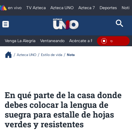
en vivo
TV Azteca
Azteca UNO
Azteca 7
Deportes
Notic
Venga La Alegría
Ventaneando
Acércate a Rocío
Al Extremo
En Viv
Azteca UNO
Estilo de vida
Nota
En qué parte de la casa donde
debes colocar la lengua de
suegra para estalle de hojas
verdes y resistentes