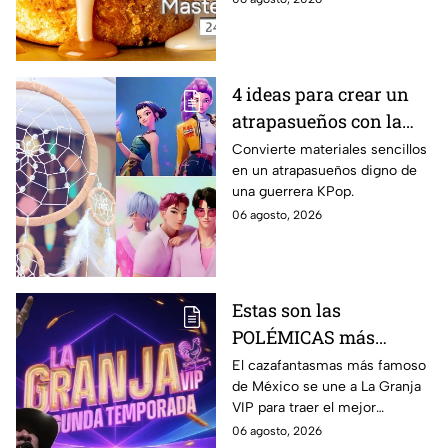
maple y tocino caramelizado,
una mezcla de sabores dulces
y salados.
4 ideas para crear un
atrapasueños con la
estética de KPop
Convierte materiales sencillos
en un atrapasueños digno de
Demon Hunters
una guerrera KPop.
06 agosto, 2026
Estas son las
POLÉMICAS más
fuertes que ha tenido
El cazafantasmas más famoso
de México se une a La Granja
Carlos Trejo, el primer
VIP para traer el mejor
granjero de La Granja
contenido, pero antes de
06 agosto, 2026
VIP Segunda