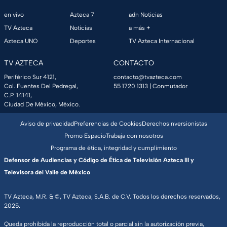
en vivo
Azteca 7
adn Noticias
TV Azteca
Noticias
a más +
Azteca UNO
Deportes
TV Azteca Internacional
TV AZTECA
CONTACTO
Periférico Sur 4121,
contacto@tvazteca.com
Col. Fuentes Del Pedregal,
55 1720 1313
| Conmutador
C.P. 14141,
Ciudad De México, México.
Aviso de privacidad
Preferencias de Cookies
Derechos
Inversionistas
Promo Espacio
Trabaja con nosotros
Programa de ética, integridad y cumplimiento
Defensor de Audiencias y Código de Ética de Televisión Azteca III y
Televisora del Valle de México
TV Azteca, M.R. & ©, TV Azteca, S.A.B. de C.V. Todos los derechos reservados,
2025.
Queda prohibida la reproducción total o parcial sin la autorización previa,