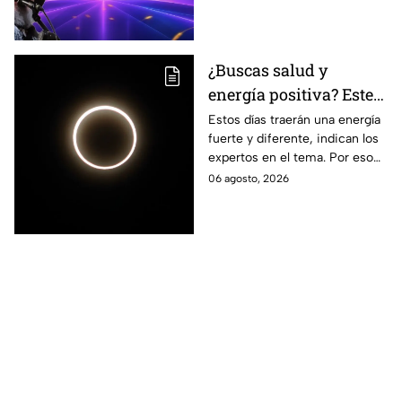
contamos sobre algunas de
Temporada
sus polémicas más famosas.
¿Buscas salud y
energía positiva? Este
es el ritual que te
Estos días traerán una energía
fuerte y diferente, indican los
ayudará en el eclipse
expertos en el tema. Por eso
solar
se te anima a atraer salud con
06 agosto, 2026
un ritual en el eclipse solar.