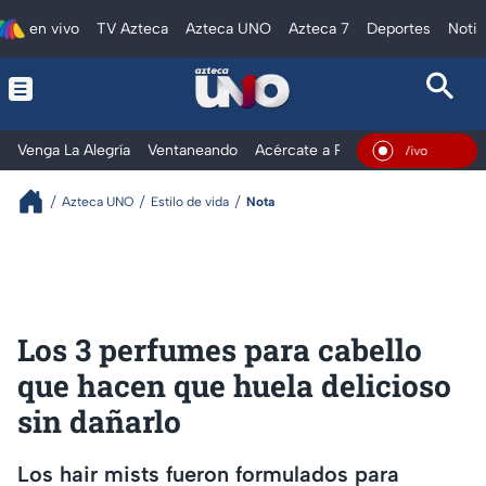
en vivo
TV Azteca
Azteca UNO
Azteca 7
Deportes
Notic
Venga La Alegría
Ventaneando
Acércate a Rocío
Al Extremo
En Vivo
Azteca UNO
Estilo de vida
Nota
Los 3 perfumes para cabello
que hacen que huela delicioso
sin dañarlo
Los hair mists fueron formulados para