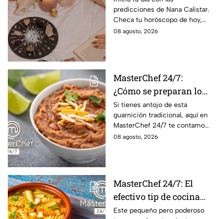
predicciones de Nana Calistar.
tendrán ingresos extra
Checa tu horóscopo de hoy,
domingo 9 de agosto, y
08 agosto, 2026
conoce el mensaje de los
astros para los 12 signos.
MasterChef 24/7:
¿Cómo se preparan los
frijoles puercos estilo
Si tienes antojo de esta
guarnición tradicional, aquí en
Sonora?
MasterChef 24/7 te contamos
la receta.
08 agosto, 2026
MasterChef 24/7: El
efectivo tip de cocina
de las abuelas para
Este pequeño pero poderoso