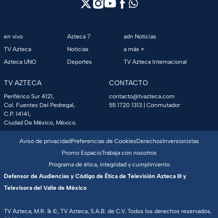
en vivo
Azteca 7
adn Noticias
TV Azteca
Noticias
a más +
Azteca UNO
Deportes
TV Azteca Internacional
TV AZTECA
CONTACTO
Periférico Sur 4121,
contacto@tvazteca.com
Col. Fuentes Del Pedregal,
55 1720 1313
| Conmutador
C.P. 14141,
Ciudad De México, México.
Aviso de privacidad
Preferencias de Cookies
Derechos
Inversionistas
Promo Espacio
Trabaja con nosotros
Programa de ética, integridad y cumplimiento
Defensor de Audiencias y Código de Ética de Televisión Azteca III y
Televisora del Valle de México
TV Azteca, M.R. & ©, TV Azteca, S.A.B. de C.V. Todos los derechos reservados,