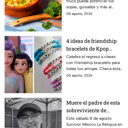
truco puede potenciar tus
darle sabor extra al
sopas, guisados y más al
caldillo
máximo.
08 agosto, 2026
4 ideas de friendship
bracelets de Kpop
Demon Hunters para
Celebra el regreso a clases
con friendship bracelets para
intercambiar con tus
todas tus amigas. Checa estas
mejores amigas este
4 ideas inspiradas en Kpop
08 agosto, 2026
regreso a clases
Demon Hunters que seguro les
encantará.
Muere el padre de esta
sobreviviente de
Survivor México La
Este sábado 8 de agosto
Survivor México La Reliquia en
Reliquia en Llamas