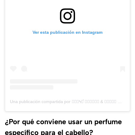
Ver esta publicación en Instagram
Una publicación compartida por ▕⃝⃤ϟ⚯͛ 𝓜𝓪𝓴𝓮𝓾𝓹 & 𝓝𝓪𝓲𝓵𝓼 ▕⃝⃤ϟ⚯͛ (@soy_karlagc_makeup)
¿Por qué conviene usar un perfume
específico para el cabello?