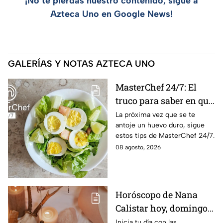
¡No te pierdas nuestro contenido, sigue a
Azteca Uno en Google News!
GALERÍAS Y NOTAS AZTECA UNO
MasterChef 24/7: El
truco para saber en qué
momento está listo un
La próxima vez que se te
antoje un huevo duro, sigue
huevo cocido
estos tips de MasterChef 24/7.
08 agosto, 2026
Horóscopo de Nana
Calistar hoy, domingo 9
de agosto: estos signos
Inicia tu día con las