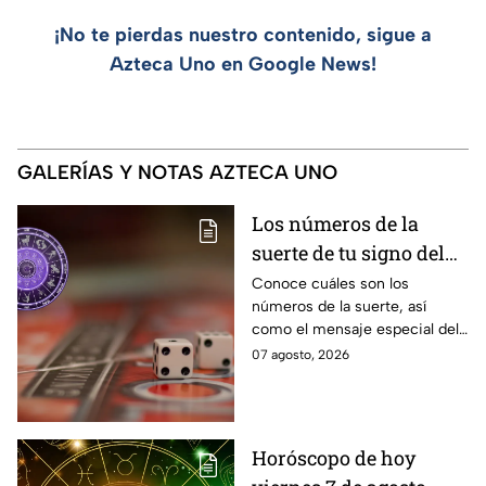
¡No te pierdas nuestro contenido, sigue a
Azteca Uno en Google News!
GALERÍAS Y NOTAS AZTECA UNO
Los números de la
suerte de tu signo del
zodíaco hoy viernes 7
Conoce cuáles son los
números de la suerte, así
de agosto
como el mensaje especial del
universo para cada uno de los
07 agosto, 2026
signos del zodíaco hoy viernes
7 de agosto
Horóscopo de hoy