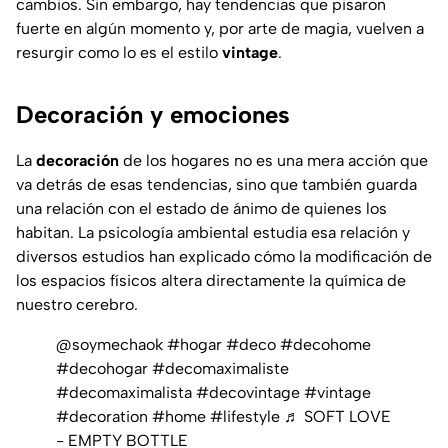
cambios. Sin embargo, hay tendencias que pisaron
fuerte en algún momento y, por arte de magia, vuelven a
resurgir como lo es el estilo
vintage
.
Decoración y emociones
La
decoración
de los hogares no es una mera acción que
va detrás de esas tendencias, sino que también guarda
una relación con el estado de ánimo de quienes los
habitan. La psicología ambiental estudia esa relación y
diversos estudios han explicado cómo la modificación de
los espacios físicos altera directamente la química de
nuestro cerebro.
@soymechaok
#hogar
#deco
#decohome
#decohogar
#decomaximaliste
#decomaximalista
#decovintage
#vintage
#decoration
#home
#lifestyle
♬ SOFT LOVE
- EMPTY BOTTLE