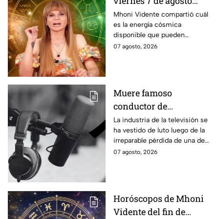
viernes 7 de agosto
estas son las
Mhoni Vidente compartió cuál
es la energía cósmica
predicciones de Mhoni
disponible que pueden
Vidente
aprovechar las personas de los
07 agosto, 2026
distintos signos del zodiaco.
Estas son sus predicciones del
viernes 7 de agosto en temas
de salud, dinero y amor.
Muere famoso
conductor de
televisión; fue uno de
La industria de la televisión se
ha vestido de luto luego de la
los grandes referentes
irreparable pérdida de una de
de la pantalla chica y
las figuras más destacadas.
07 agosto, 2026
querido por miles de
generaciones
Horóscopos de Mhoni
Vidente del fin de