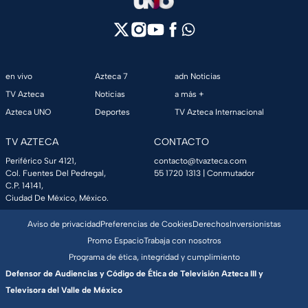
en vivo
Azteca 7
adn Noticias
TV Azteca
Noticias
a más +
Azteca UNO
Deportes
TV Azteca Internacional
TV AZTECA
CONTACTO
Periférico Sur 4121,
contacto@tvazteca.com
Col. Fuentes Del Pedregal,
55 1720 1313
| Conmutador
C.P. 14141,
Ciudad De México, México.
Aviso de privacidad
Preferencias de Cookies
Derechos
Inversionistas
Promo Espacio
Trabaja con nosotros
Programa de ética, integridad y cumplimiento
Defensor de Audiencias y Código de Ética de Televisión Azteca III y
Televisora del Valle de México