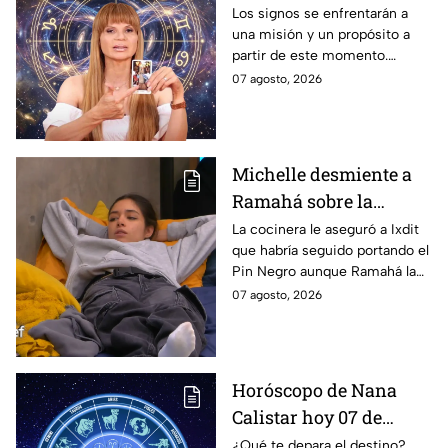
semana: predicciones
Los signos se enfrentarán a
una misión y un propósito a
en el amor, dinero,
partir de este momento.
salud y suerte en el
Algunos tendrán etapas de
07 agosto, 2026
portal del infinito
abundancia y crecimiento.
Michelle desmiente a
Ramahá sobre la
designación del Pin
La cocinera le aseguró a Ixdit
que habría seguido portando el
Negro a un integrante
Pin Negro aunque Ramahá la
de las "Divas" en
hubiera subido al balcón
07 agosto, 2026
MasterChef 24/7
Horóscopo de Nana
Calistar hoy 07 de
agosto; estos signos
¿Qué te depara el destino?