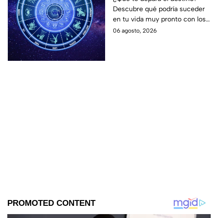
Descubre qué podría suceder
podrían dejar de estar
en tu vida muy pronto con los
solteros más pronto de
horóscopos de Nana Calistar;
06 agosto, 2026
lo que imaginan y
tendrás toda la información
recibir propuestas
para afrontar el futuro.
laborales