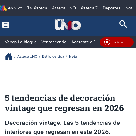
en vivo
TV Azteca
Azteca UNO
Azteca 7
Deportes
Notic
Venga La Alegría
Ventaneando
Acércate a Rocío
Al Extremo
En Vivo
Azteca UNO
Estilo de vida
Nota
5 tendencias de decoración
vintage que regresan en 2026
Decoración vintage. Las 5 tendencias de
interiores que regresan en este 2026.