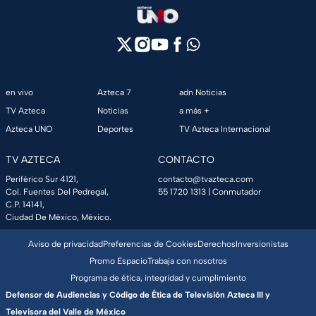
en vivo
Azteca 7
adn Noticias
TV Azteca
Noticias
a más +
Azteca UNO
Deportes
TV Azteca Internacional
TV AZTECA
CONTACTO
Periférico Sur 4121,
contacto@tvazteca.com
Col. Fuentes Del Pedregal,
55 1720 1313
| Conmutador
C.P. 14141,
Ciudad De México, México.
Aviso de privacidad
Preferencias de Cookies
Derechos
Inversionistas
Promo Espacio
Trabaja con nosotros
Programa de ética, integridad y cumplimiento
Defensor de Audiencias y Código de Ética de Televisión Azteca III y
Televisora del Valle de México