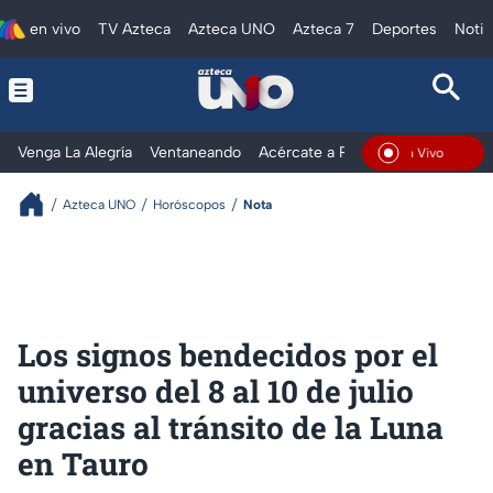
en vivo
TV Azteca
Azteca UNO
Azteca 7
Deportes
Notic
Venga La Alegría
Ventaneando
Acércate a Rocío
Al Extremo
En Vivo
Azteca UNO
Horóscopos
Nota
Los signos bendecidos por el
universo del 8 al 10 de julio
gracias al tránsito de la Luna
en Tauro