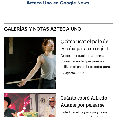
Azteca Uno en Google News!
GALERÍAS Y NOTAS AZTECA UNO
¿Cómo usar el palo de
escoba para corregir tu
postura y eliminar la
Descubre cuál es la forma
correcta en la que puedes
joroba?
utilizar el palo de escoba para
corregir completamente tu
07 agosto, 2026
postura y eliminar la joroba
con ejercicios
Cuánto cobró Alfredo
Adame por pelearse
con Carlos Trejo en
Este fue el jugoso pago que