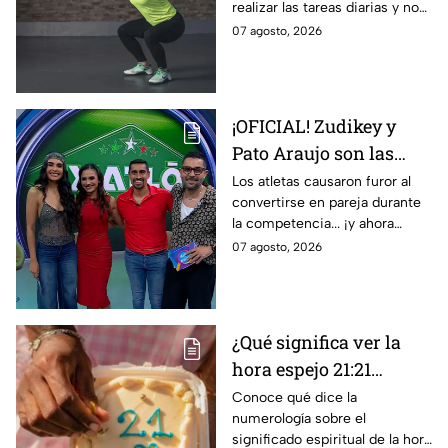
realizar las tareas diarias y no
entrenadores
sufrir sarcopenia.
07 agosto, 2026
¡OFICIAL! Zudikey y
Pato Araujo son las
primeras leyendas
Los atletas causaron furor al
convertirse en pareja durante
CONFIRMADAS para la
la competencia... ¡y ahora
décima temporada de
vuelven a ella cuatro años
07 agosto, 2026
Exatlón México
después!
¿Qué significa ver la
hora espejo 21:21
constantemente según
Conoce qué dice la
numerología sobre el
la numerología?
significado espiritual de la hora