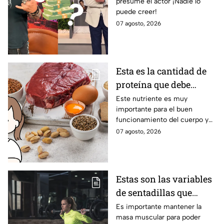
presume el actor ¡Nadie lo
Ring Royale
puede creer!
07 agosto, 2026
Esta es la cantidad de
proteína que debe
consumir una mujer
Este nutriente es muy
importante para el buen
mayor de 50 para
funcionamiento del cuerpo y
mantener el músculo
se deben ingerir de manera
07 agosto, 2026
externa.
Estas son las variables
de sentadillas que
debes elegir después de
Es importante mantener la
masa muscular para poder
los 50, según los