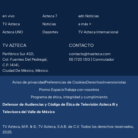
en vivo
Azteca 7
adn Noticias
TV Azteca
Noticias
a más +
Azteca UNO
Deportes
TV Azteca Internacional
TV AZTECA
CONTACTO
Periférico Sur 4121,
contacto@tvazteca.com
Col. Fuentes Del Pedregal,
55 1720 1313
| Conmutador
C.P. 14141,
Ciudad De México, México.
Aviso de privacidad
Preferencias de Cookies
Derechos
Inversionistas
Promo Espacio
Trabaja con nosotros
Programa de ética, integridad y cumplimiento
Defensor de Audiencias y Código de Ética de Televisión Azteca III y
Televisora del Valle de México
TV Azteca, M.R. & ©, TV Azteca, S.A.B. de C.V. Todos los derechos reservados,
2025.