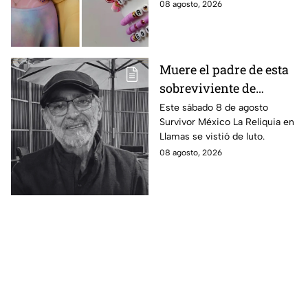
4 ideas inspiradas en Kpop
08 agosto, 2026
regreso a clases
Demon Hunters que seguro les
encantará.
Muere el padre de esta
sobreviviente de
Survivor México La
Este sábado 8 de agosto
Survivor México La Reliquia en
Reliquia en Llamas
Llamas se vistió de luto.
08 agosto, 2026