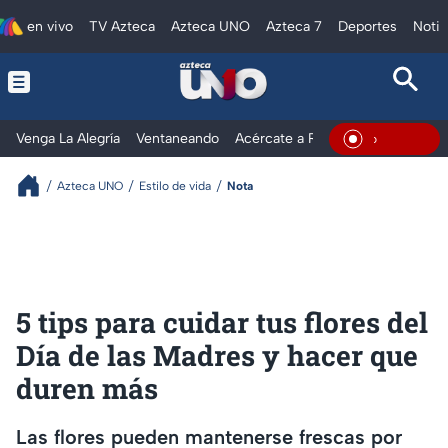
en vivo
TV Azteca
Azteca UNO
Azteca 7
Deportes
Notic
Venga La Alegría
Ventaneando
Acércate a Rocío
Al Extremo
En Vivo
Azteca UNO
Estilo de vida
Nota
5 tips para cuidar tus flores del
Día de las Madres y hacer que
duren más
Las flores pueden mantenerse frescas por