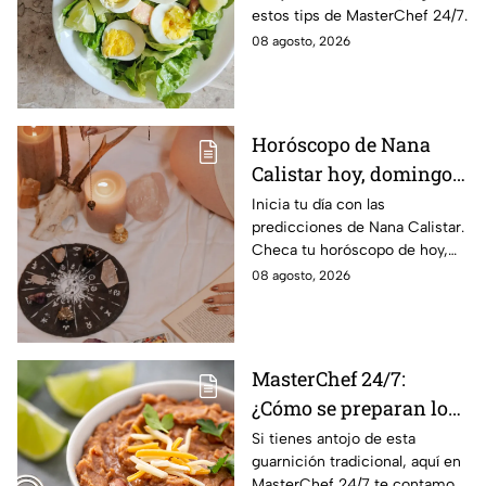
estos tips de MasterChef 24/7.
08 agosto, 2026
Horóscopo de Nana
Calistar hoy, domingo 9
de agosto: estos signos
Inicia tu día con las
predicciones de Nana Calistar.
tendrán ingresos extra
Checa tu horóscopo de hoy,
domingo 9 de agosto, y
08 agosto, 2026
conoce el mensaje de los
astros para los 12 signos.
MasterChef 24/7:
¿Cómo se preparan los
frijoles puercos estilo
Si tienes antojo de esta
guarnición tradicional, aquí en
Sonora?
MasterChef 24/7 te contamos