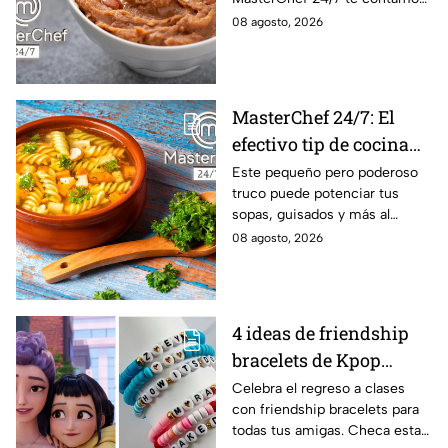
la receta.
08 agosto, 2026
MasterChef 24/7: El
efectivo tip de cocina
de las abuelas para
Este pequeño pero poderoso
truco puede potenciar tus
darle sabor extra al
sopas, guisados y más al
caldillo
máximo.
08 agosto, 2026
4 ideas de friendship
bracelets de Kpop
Demon Hunters para
Celebra el regreso a clases
con friendship bracelets para
intercambiar con tus
todas tus amigas. Checa estas
mejores amigas este