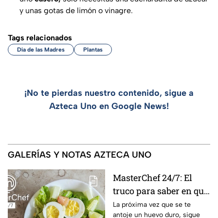
y unas gotas de limón o vinagre.
Tags relacionados
Día de las Madres
Plantas
¡No te pierdas nuestro contenido, sigue a
Azteca Uno en Google News!
GALERÍAS Y NOTAS AZTECA UNO
MasterChef 24/7: El
truco para saber en qué
momento está listo un
La próxima vez que se te
antoje un huevo duro, sigue
huevo cocido