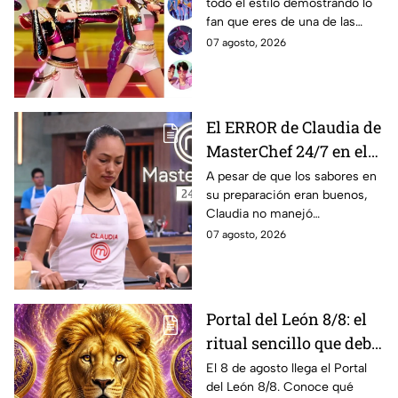
todo el estilo demostrando lo
regreso a clases 2026;
fan que eres de una de las
lucirás como toda una
películas más icónicas de
07 agosto, 2026
guerrera Huntrix
todos los tiempos.
El ERROR de Claudia de
MasterChef 24/7 en el
reto de la pizza que casi
A pesar de que los sabores en
su preparación eran buenos,
le cuesta un delantal
Claudia no manejó
negro
correctamente un ingrediente
07 agosto, 2026
y la pizza que presentó en
MasterChef 24/7 se estropeó.
Portal del León 8/8: el
ritual sencillo que debe
hacer cada signo este 8
El 8 de agosto llega el Portal
del León 8/8. Conoce qué
de agosto para atraer la