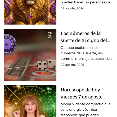
pueden hacer las personas de
abundancia
cada signo del zodiaco para
07 agosto, 2026
elevar intenciones y
manifestar sus más grandes
deseos de abundancia.
Los números de la
suerte de tu signo del
zodíaco hoy viernes 7
Conoce cuáles son los
números de la suerte, así
de agosto
como el mensaje especial del
universo para cada uno de los
07 agosto, 2026
signos del zodíaco hoy viernes
7 de agosto
Horóscopo de hoy
viernes 7 de agosto
estas son las
Mhoni Vidente compartió cuál
es la energía cósmica
predicciones de Mhoni
disponible que pueden