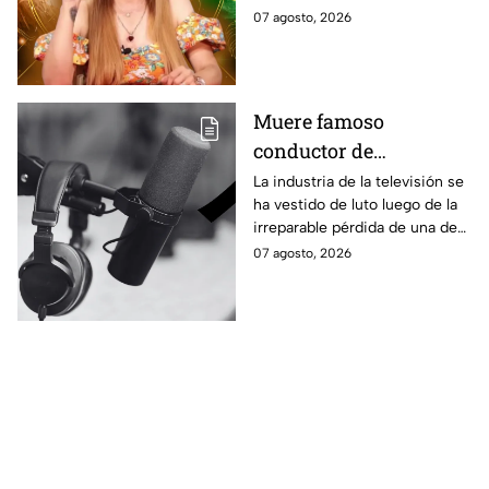
Vidente
aprovechar las personas de los
07 agosto, 2026
distintos signos del zodiaco.
Estas son sus predicciones del
viernes 7 de agosto en temas
de salud, dinero y amor.
Muere famoso
conductor de
televisión; fue uno de
La industria de la televisión se
ha vestido de luto luego de la
los grandes referentes
irreparable pérdida de una de
de la pantalla chica y
las figuras más destacadas.
07 agosto, 2026
querido por miles de
generaciones