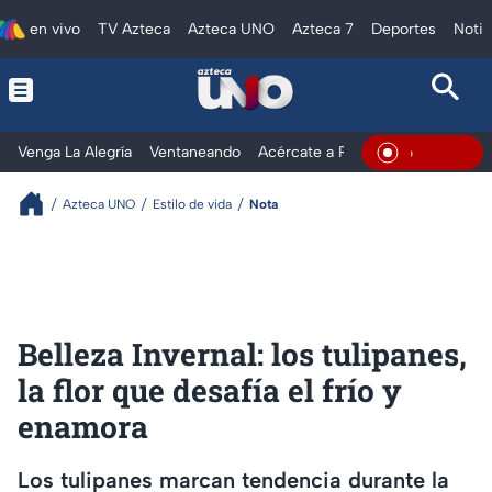
en vivo
TV Azteca
Azteca UNO
Azteca 7
Deportes
Notic
Venga La Alegría
Ventaneando
Acércate a Rocío
Al Extremo
En Vivo
Azteca UNO
Estilo de vida
Nota
Belleza Invernal: los tulipanes,
la flor que desafía el frío y
enamora
Los tulipanes marcan tendencia durante la