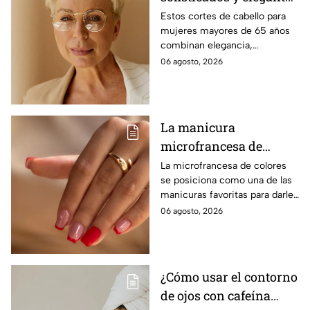
para mujeres mayores
Estos cortes de cabello para
mujeres mayores de 65 años
de 65 años
combinan elegancia,
comodidad y estilo, con
06 agosto, 2026
opciones que favorecen las
facciones y nunca pasan de
moda.
La manicura
microfrancesa de
colores que es
La microfrancesa de colores
se posiciona como una de las
tendencia
manicuras favoritas para darle
un toque divertido, delicado y
06 agosto, 2026
moderno a las uñas, sin perder
elegancia.
¿Cómo usar el contorno
de ojos con cafeína