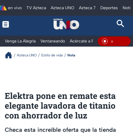
en vivo
TV Azteca
Azteca UNO
Azteca 7
Deportes
Notic
Venga La Alegría
Ventaneando
Acércate a Rocío
Al Extremo
En Viv
Azteca UNO
Estilo de vida
Nota
Elektra pone en remate esta
elegante lavadora de titanio
con ahorrador de luz
Checa esta increíble oferta que la tienda