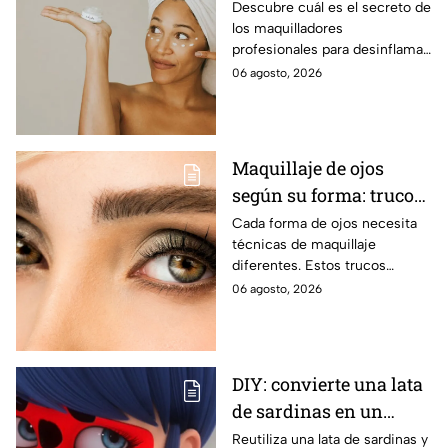
para desinflamar
Descubre cuál es el secreto de
los maquilladores
párpados encapotados?
profesionales para desinflamar
los párpados encapotados con
06 agosto, 2026
una crema de contorno de
ojos con cafeína
Maquillaje de ojos
según su forma: trucos
para realzar la mirada
Cada forma de ojos necesita
técnicas de maquillaje
diferentes. Estos trucos
ayudan a abrir, elevar, suavizar
06 agosto, 2026
o intensificar la mirada de
manera favorecedora.
DIY: convierte una lata
de sardinas en un
joyero inspirado en
Reutiliza una lata de sardinas y