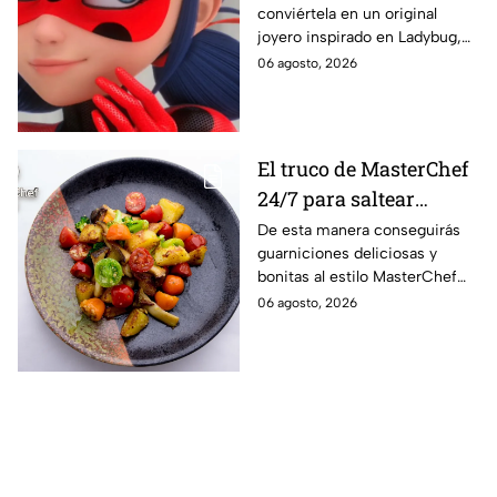
conviértela en un original
Ladybug
joyero inspirado en Ladybug,
perfecto para guardar tus
06 agosto, 2026
accesorios de forma creativa y
sencilla.
El truco de MasterChef
24/7 para saltear
verduras crujientes y
De esta manera conseguirás
guarniciones deliciosas y
con mucho color
bonitas al estilo MasterChef
24/7.
06 agosto, 2026