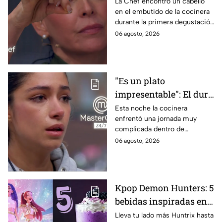
en evidencia a Carmen
La Chef encontró un cabello
en el embutido de la cocinera
en la gala de mandiles
durante la primera degustación
negros de MasterChef
de la noche
06 agosto, 2026
24/7
"Es un plato
impresentable": El duro
regaño que hizo llorar a
Esta noche la cocinera
enfrentó una jornada muy
Michelle dentro de
complicada dentro de
MasterChef 24/7
MasterChef 24/7.
06 agosto, 2026
Kpop Demon Hunters: 5
bebidas inspiradas en
las guerreras Huntrix
Lleva tu lado más Huntrix hasta