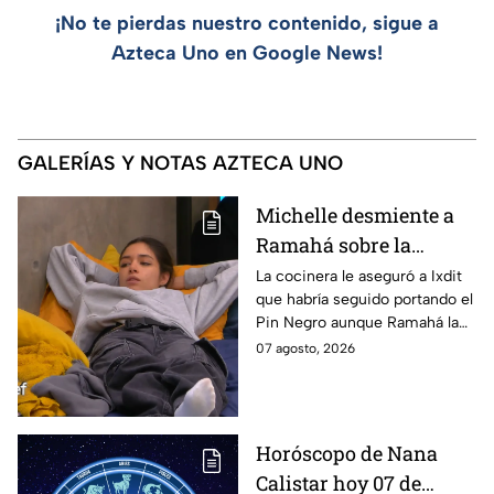
¡No te pierdas nuestro contenido, sigue a
Azteca Uno en Google News!
GALERÍAS Y NOTAS AZTECA UNO
Michelle desmiente a
Ramahá sobre la
designación del Pin
La cocinera le aseguró a Ixdit
que habría seguido portando el
Negro a un integrante
Pin Negro aunque Ramahá la
de las "Divas" en
hubiera subido al balcón
07 agosto, 2026
MasterChef 24/7
Horóscopo de Nana
Calistar hoy 07 de