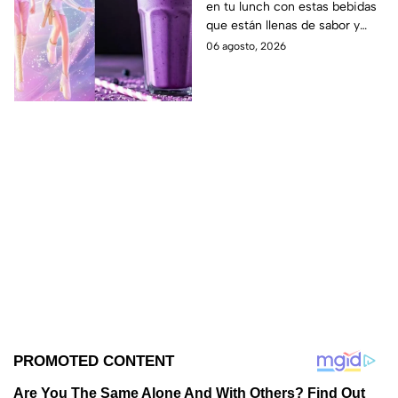
en tu lunch con estas bebidas
para llevar a la escuela
que están llenas de sabor y
este regreso a clases
frescura.
06 agosto, 2026
2026; son saludables y
deliciosas