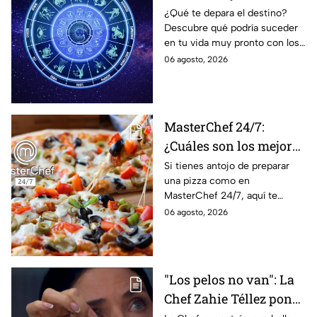
agosto; estos signos
¿Qué te depara el destino?
Descubre qué podría suceder
podrían dejar de estar
en tu vida muy pronto con los
solteros más pronto de
horóscopos de Nana Calistar;
06 agosto, 2026
lo que imaginan y
tendrás toda la información
recibir propuestas
para afrontar el futuro.
laborales
MasterChef 24/7:
¿Cuáles son los mejores
quesos para preparar
Si tienes antojo de preparar
una pizza como en
pizza en casa?
MasterChef 24/7, aquí te
contamos todo lo que debes
06 agosto, 2026
saber antes de poner manos
en la masa.
"Los pelos no van": La
Chef Zahie Téllez pone