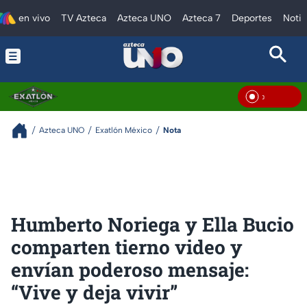
en vivo
TV Azteca
Azteca UNO
Azteca 7
Deportes
Notic
En Viv
Azteca UNO
Exatlón México
Nota
Humberto Noriega y Ella Bucio
comparten tierno video y
envían poderoso mensaje:
“Vive y deja vivir”