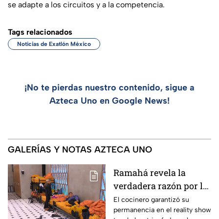
se adapte a los circuitos y a la competencia.
Tags relacionados
Noticias de Exatlón México
¡No te pierdas nuestro contenido, sigue a
Azteca Uno en Google News!
GALERÍAS Y NOTAS AZTECA UNO
Ramahá revela la
verdadera razón por la
que subió a Daniela al
El cocinero garantizó su
permanencia en el reality show
balcón de MasterChef