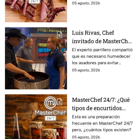
05 agosto, 2026
Luis Rivas, Chef
invitado de MasterChef
24/7 destaca la
El experto parrillero compartió
que es necesario humedecer
importancia del agua
los asadores para evitar
para la preparación de
accidentes
05 agosto, 2026
cualquier asado
MasterChef 24/7: ¿Qué
tipos de encurtidos
hay?
Esta es una preparación
frecuente en MasterChef 24/7
pero, ¿cuántos tipos existen?
05 agosto, 2026