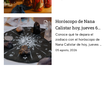
Horóscopo de Nana
Calistar hoy, jueves 6
de agosto: a estos
Conoce qué te depara el
zodiaco con el horóscopo de
signos se les abren las
Nana Calistar de hoy, jueves 6
puertas del dinero
de agosto. ¿Será dinero o
05 agosto, 2026
amor? ¡Sigue leyendo! Estas
son las predicciones.