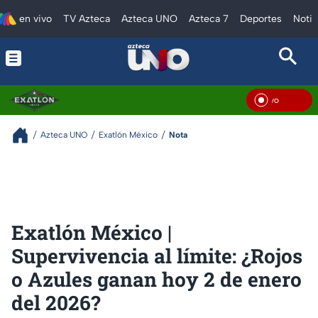
en vivo
TV Azteca
Azteca UNO
Azteca 7
Deportes
Notic
En V
Azteca UNO
Exatlón México
Nota
Exatlón México |
Supervivencia al límite: ¿Rojos
o Azules ganan hoy 2 de enero
del 2026?