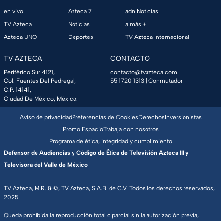
en vivo
Azteca 7
adn Noticias
TV Azteca
Noticias
a más +
Azteca UNO
Deportes
TV Azteca Internacional
TV AZTECA
CONTACTO
Periférico Sur 4121,
contacto@tvazteca.com
Col. Fuentes Del Pedregal,
55 1720 1313
| Conmutador
C.P. 14141,
Ciudad De México, México.
Aviso de privacidad
Preferencias de Cookies
Derechos
Inversionistas
Promo Espacio
Trabaja con nosotros
Programa de ética, integridad y cumplimiento
Defensor de Audiencias y Código de Ética de Televisión Azteca III y
Televisora del Valle de México
TV Azteca, M.R. & ©, TV Azteca, S.A.B. de C.V. Todos los derechos reservados,
2025.
Queda prohibida la reproducción total o parcial sin la autorización previa,