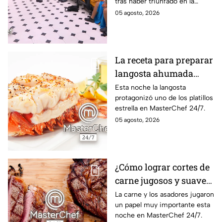
tras haber triunfado en la
24/7
pasada batalla por equipos
05 agosto, 2026
La receta para preparar
langosta ahumada
como en MasterChef
Esta noche la langosta
protagonizó uno de los platillos
24/7
estrella en MasterChef 24/7.
05 agosto, 2026
¿Cómo lograr cortes de
carne jugosos y suaves
al estilo MasterChef
La carne y los asadores jugaron
un papel muy importante esta
24/7?
noche en MasterChef 24/7.