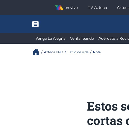
en vivo
TV Azteca
Aztec
Venga La Alegría
Ventaneando
Acércate a Rocí
Azteca UNO
Estilo de vida
Nota
Estos s
cortas 