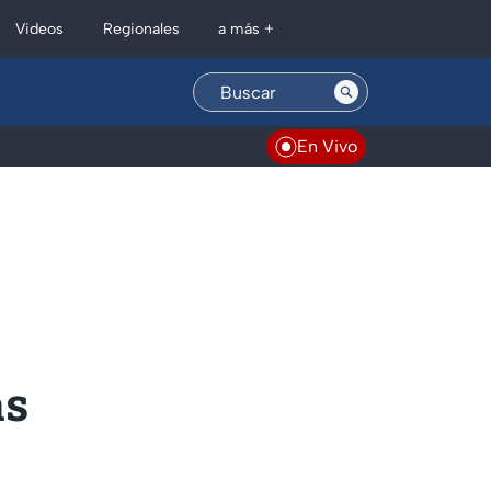
Regionales
Videos
a más +
En Vivo
as