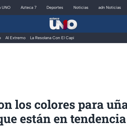
a UNO
Azteca 7
Deportes
Noticias
adn Noticias
o
Al Extremo
La Resolana Con El Capi
on los colores para uñ
que están en tendencia