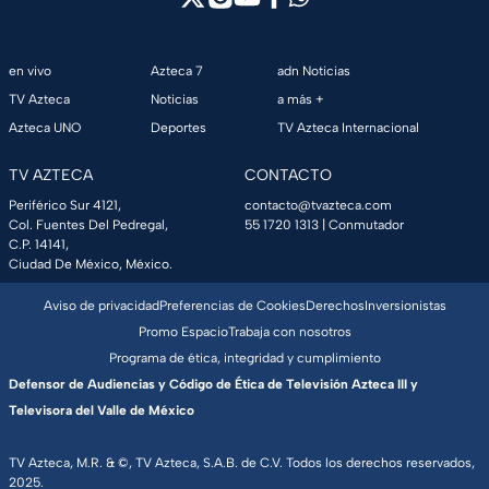
en vivo
Azteca 7
adn Noticias
TV Azteca
Noticias
a más +
Azteca UNO
Deportes
TV Azteca Internacional
TV AZTECA
CONTACTO
Periférico Sur 4121,
contacto@tvazteca.com
Col. Fuentes Del Pedregal,
55 1720 1313
| Conmutador
C.P. 14141,
Ciudad De México, México.
Aviso de privacidad
Preferencias de Cookies
Derechos
Inversionistas
Promo Espacio
Trabaja con nosotros
Programa de ética, integridad y cumplimiento
Defensor de Audiencias y Código de Ética de Televisión Azteca III y
Televisora del Valle de México
TV Azteca, M.R. & ©, TV Azteca, S.A.B. de C.V. Todos los derechos reservados,
2025.