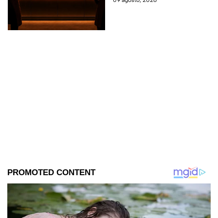
que quiere formar parte de los
10 mejores de esta edición.
¿Quién logrará sibrevivir al
reto de elimianción de hoy?.