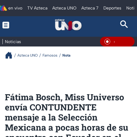
en vivo
TV Azteca
Azteca UNO
Azteca 7
Deportes
Notic
Noticias
En Vivo
Azteca UNO
Famosos
Nota
Fátima Bosch, Miss Universo
envía CONTUNDENTE
mensaje a la Selección
Mexicana a pocas horas de su