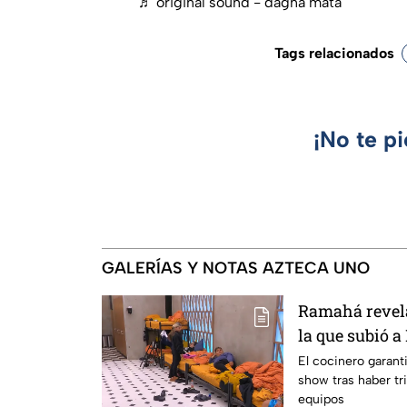
♬ original sound - dagna mata
Tags relacionados
¡No te p
GALERÍAS Y NOTAS AZTECA UNO
Ramahá revela
la que subió a
MasterChef 24
El cocinero garant
show tras haber tri
equipos