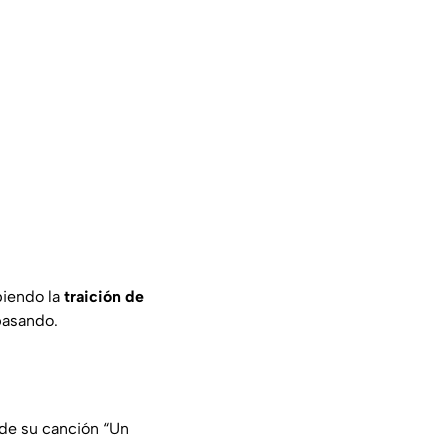
biendo la
traición
de
pasando.
 de su canción “Un