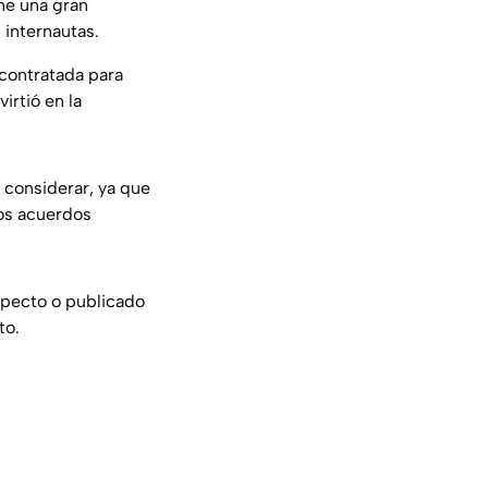
ne una gran
 internautas.
 contratada para
irtió en la
a considerar, ya que
los acuerdos
specto o publicado
to.