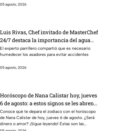
05 agosto, 2026
Luis Rivas, Chef invitado de MasterChef
24/7 destaca la importancia del agua
para la preparación de cualquier asado
El experto parrillero compartió que es necesario
humedecer los asadores para evitar accidentes
05 agosto, 2026
Horóscopo de Nana Calistar hoy, jueves
6 de agosto: a estos signos se les abren
las puertas del dinero
Conoce qué te depara el zodiaco con el horóscopo
de Nana Calistar de hoy, jueves 6 de agosto. ¿Será
dinero o amor? ¡Sigue leyendo! Estas son las
predicciones.
05 agosto, 2026