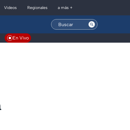
Regionales
Videos
a más +
En Vivo
n