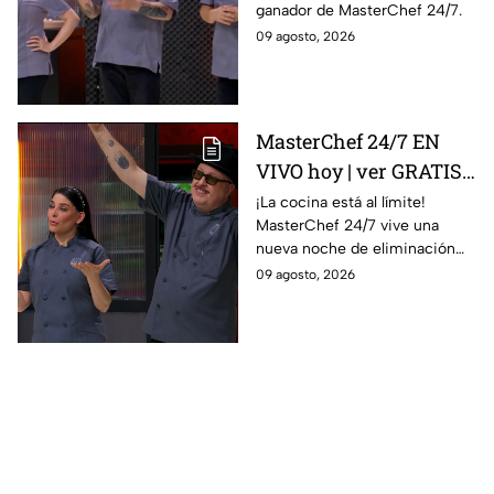
ganador de MasterChef 24/7.
09 agosto, 2026
MasterChef 24/7 EN
VIVO hoy | ver GRATIS
en línea la transmisión
¡La cocina está al límite!
MasterChef 24/7 vive una
del domingo de
nueva noche de eliminación
ELIMINACIÓN del 09 de
donde un cocinero tendrá que
09 agosto, 2026
agosto de la edición
despedirse de la competencia.
2026, a través de TV
Azteca UNO; resultado
online, gratis y por
internet