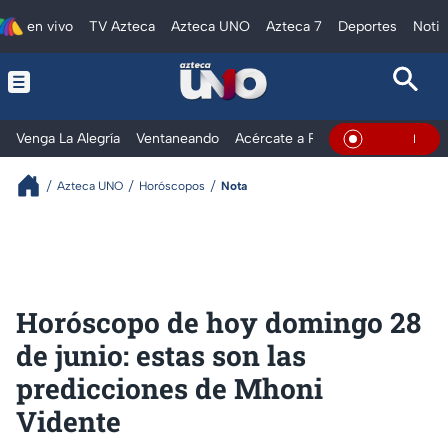
en vivo
TV Azteca
Azteca UNO
Azteca 7
Deportes
Notic
Venga La Alegría
Ventaneando
Acércate a Rocío
Al Extremo
En Vivo
Azteca UNO
Horóscopos
Nota
Horóscopo de hoy domingo 28
de junio: estas son las
predicciones de Mhoni
Vidente