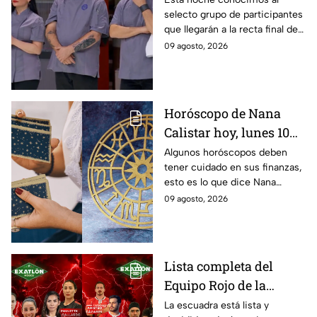
selecto grupo de participantes
MasterChef 24/7 rumbo
que llegarán a la recta final de
a la Gran Final
MasterChef 24/7.
09 agosto, 2026
Horóscopo de Nana
Calistar hoy, lunes 10
de agosto para cada
Algunos horóscopos deben
tener cuidado en sus finanzas,
signo; deben tener
esto es lo que dice Nana
cuidado con sus
Calistar en sus predicciones
09 agosto, 2026
finanzas y evitar los
del 10 de agosto para los
gastos por impulso
signos zodiacales
Lista completa del
Equipo Rojo de la
décima Temporada de
La escuadra está lista y