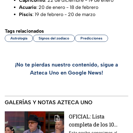
Capricornio
: 22 de diciembre - 19 de enero
Acuario
: 20 de enero - 18 de febrero
Piscis
: 19 de febrero - 20 de marzo
Tags relacionados
Astrología
Signos del zodiaco
Predicciones
¡No te pierdas nuestro contenido, sigue a
Azteca Uno en Google News!
GALERÍAS Y NOTAS AZTECA UNO
OFICIAL: Lista
completa de los 10
mejores cocineros de
Esta noche conocimos al