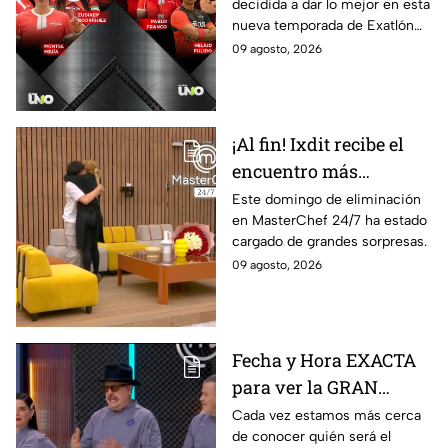
decidida a dar lo mejor en esta
Exatlón México
nueva temporada de Exatlón
México.
09 agosto, 2026
¡Al fin! Ixdit recibe el
encuentro más
esperado en
Este domingo de eliminación
en MasterChef 24/7 ha estado
MasterChef 24/7 este
cargado de grandes sorpresas.
domingo 9 de agosto
09 agosto, 2026
Fecha y Hora EXACTA
para ver la GRAN
FINAL de MasterChef
Cada vez estamos más cerca
de conocer quién será el
24/7