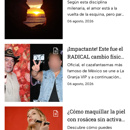
puedes atraer el amor
Según esta disciplina
milenaria, el amor está a la
según el Feng Shui
vuelta de la esquina, pero para
ello requieres de las siguientes
06 agosto, 2026
plantas. He aquí la explicación.
¡Impactante! Este fue el
RADICAL cambio físico
de Carlos Trejo, el
Oficial, el cazafantasmas más
famoso de México se une a La
primer granjero de La
Granja VIP y a continuación
Granja VIP Segunda
repasamos el antes y después
06 agosto, 2026
Temporada, a través de
de su cambio físico a lo largo
los años
de su carrera.
¿Cómo maquillar la piel
con rosácea sin activar
brotes ni irritar el
Descubre cómo puedes