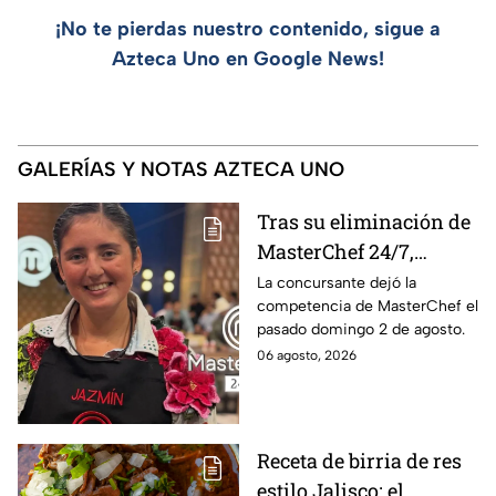
¡No te pierdas nuestro contenido, sigue a
Azteca Uno en Google News!
GALERÍAS Y NOTAS AZTECA UNO
Tras su eliminación de
MasterChef 24/7,
Jazmín regresa a casa
La concursante dejó la
competencia de MasterChef el
y vive un emotivo
pasado domingo 2 de agosto.
reencuentro
06 agosto, 2026
Receta de birria de res
estilo Jalisco: el