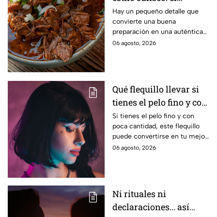
ingrediente que hace la
Hay un pequeño detalle que
convierte una buena
diferencia y que NO te
preparación en una auténtica
puede faltar
birria estilo Jalisco, ideal para
06 agosto, 2026
compartir en familia y disfrutar
en forma de caldo, tacos de
birria o una irresistible
quesabirria.
Qué flequillo llevar si
tienes el pelo fino y con
poco volumen
Si tienes el pelo fino y con
poca cantidad, este flequillo
puede convertirse en tu mejor
aliado para aportar cuerpo,
06 agosto, 2026
movimiento y un efecto de
mayor densidad.
Ni rituales ni
declaraciones... así