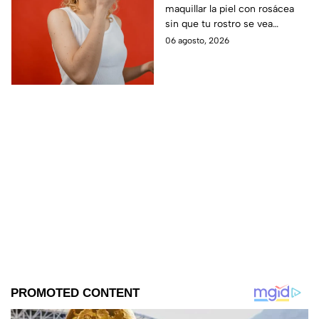
maquillar la piel con rosácea
rostro?
sin que tu rostro se vea
maltratado, son productos que
06 agosto, 2026
respetan la sensibilidad y no te
van a irritar