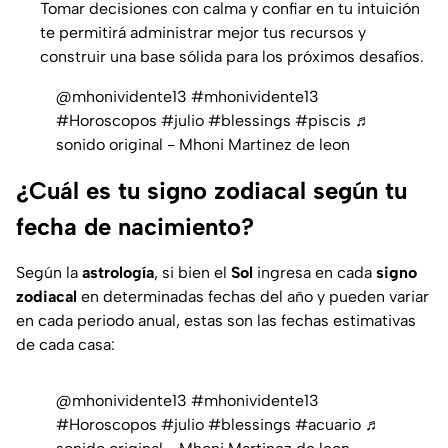
Tomar decisiones con calma y confiar en tu intuición
te permitirá administrar mejor tus recursos y
construir una base sólida para los próximos desafíos.
@mhonividente13
#mhonividente13
#Horoscopos
#julio
#blessings
#piscis
♬
sonido original - Mhoni Martinez de leon
¿Cuál es tu signo zodiacal según tu
fecha de nacimiento?
Según la
astrología
, si bien el
Sol
ingresa en cada
signo
zodiacal
en determinadas fechas del año y pueden variar
en cada periodo anual, estas son las fechas estimativas
de cada casa:
@mhonividente13
#mhonividente13
#Horoscopos
#julio
#blessings
#acuario
♬