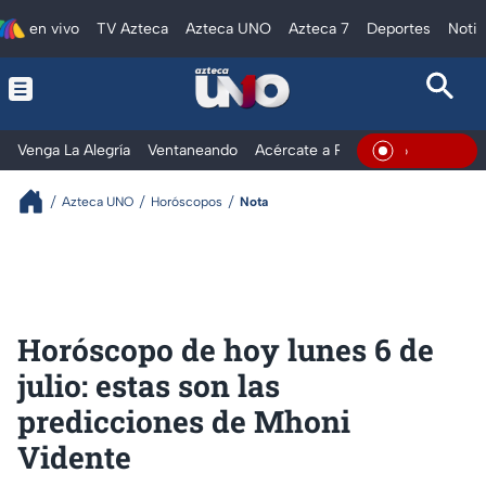
en vivo
TV Azteca
Azteca UNO
Azteca 7
Deportes
Notic
Venga La Alegría
Ventaneando
Acércate a Rocío
Al Extremo
En Vivo
Azteca UNO
Horóscopos
Nota
Horóscopo de hoy lunes 6 de
julio: estas son las
predicciones de Mhoni
Vidente