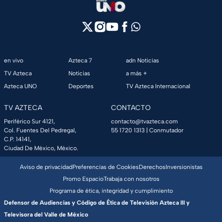
en vivo
Azteca 7
adn Noticias
TV Azteca
Noticias
a más +
Azteca UNO
Deportes
TV Azteca Internacional
TV AZTECA
CONTACTO
Periférico Sur 4121,
contacto@tvazteca.com
Col. Fuentes Del Pedregal,
55 1720 1313
| Conmutador
C.P. 14141,
Ciudad De México, México.
Aviso de privacidad
Preferencias de Cookies
Derechos
Inversionistas
Promo Espacio
Trabaja con nosotros
Programa de ética, integridad y cumplimiento
Defensor de Audiencias y Código de Ética de Televisión Azteca III y
Televisora del Valle de México