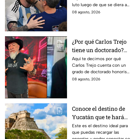
luto luego de que se diera a
Venga La Alegría
conocer el fallecimiento del
08 agosto, 2026
padre de Leo Messi.
¿Por qué Carlos Trejo
tiene un doctorado?
Este es el
Aquí te decimos por qué
Carlos Trejo cuenta con un
reconocimiento que el
grado de doctorado honoris
cazafantasmas recibió
causa. El cazafantasmas será
08 agosto, 2026
Granjero de La Granja VIP
Segunda Temporada.
Conoce el destino de
Yucatán que te hará
desconectarte de la
Este es el destino ideal para
que puedas recargar las
rutina
energías y poder conectar con