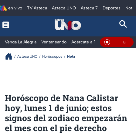
en vivo
TV Azteca
Azteca UNO
Azteca 7
Deportes
Notic
Venga La Alegría
Ventaneando
Acércate a Rocío
Al Extremo
En Vivo
Azteca UNO
Horóscopos
Nota
Horóscopo de Nana Calistar
hoy, lunes 1 de junio; estos
signos del zodiaco empezarán
el mes con el pie derecho