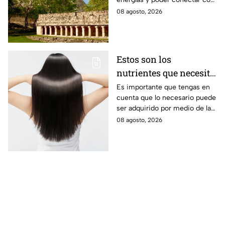
naturaleza.
08 agosto, 2026
Estos son los
nutrientes que necesita
tu cabello a partir de
Es importante que tengas en
cuenta que lo necesario puede
los 40 años
ser adquirido por medio de la
alimentación.
08 agosto, 2026