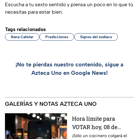
Escucha a tu sexto sentido y piensa un poco en lo que tú
necesitas para estar bien.
Tags relacionados
Nana Calistar
Predicciones
Signos del zodiaco
¡No te pierdas nuestro contenido, sigue a
Azteca Uno en Google News!
GALERÍAS Y NOTAS AZTECA UNO
Hora límite para
VOTAR hoy, 08 de
agosto, y salvar a tu
¡Sólo un cocinero colgará el