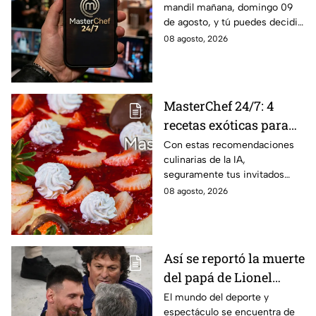
mandil mañana, domingo 09
cocinero favorito de
de agosto, y tú puedes decidir
MasterChef 24/7
quién continúa en la
08 agosto, 2026
competencia!
MasterChef 24/7: 4
recetas exóticas para
pizzas dulces que le
Con estas recomendaciones
culinarias de la IA,
darán un toque
seguramente tus invitados
sofisticado a tu mesa
quedarán encantados a la hora
08 agosto, 2026
del postre
Así se reportó la muerte
del papá de Lionel
Messi en vivo; estos
El mundo del deporte y
espectáculo se encuentra de
son los detalles en