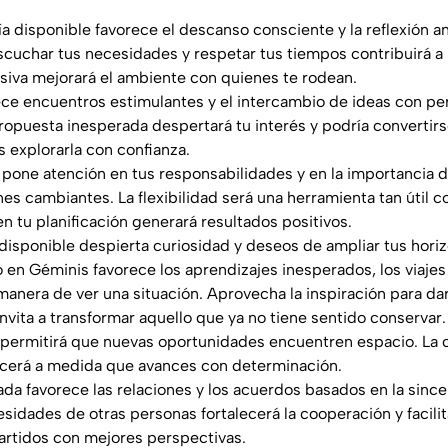
gía disponible favorece el descanso consciente y la reflexión 
uchar tus necesidades y respetar tus tiempos contribuirá a 
iva mejorará el ambiente con quienes te rodean.
orece encuentros estimulantes y el intercambio de ideas con 
propuesta inesperada despertará tu interés y podría convertir
s explorarla con confianza.
da pone atención en tus responsabilidades y en la importancia
nes cambiantes. La flexibilidad será una herramienta tan útil c
n tu planificación generará resultados positivos.
a disponible despierta curiosidad y deseos de ampliar tus hori
 en Géminis favorece los aprendizajes inesperados, los viajes
anera de ver una situación. Aprovecha la inspiración para dar
 invita a transformar aquello que ya no tiene sentido conservar.
permitirá que nuevas oportunidades encuentren espacio. La c
cerá a medida que avances con determinación.
rnada favorece las relaciones y los acuerdos basados en la sinc
esidades de otras personas fortalecerá la cooperación y facili
rtidos con mejores perspectivas.