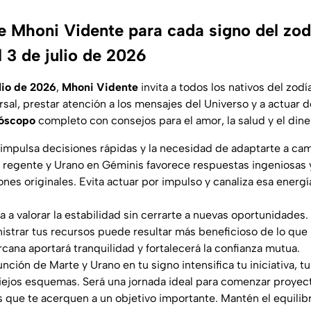
 Mhoni Vidente para cada signo del zod
l 3 de julio de 2026
lio de 2026
,
Mhoni Vidente
invita a todos los nativos del zod
rsal, prestar atención a los mensajes del Universo y a actuar 
óscopo
completo con consejos para el amor, la salud y el dine
a impulsa decisiones rápidas y la necesidad de adaptarte a ca
 regente y Urano en Géminis favorece respuestas ingeniosas y
nes originales. Evita actuar por impulso y canaliza esa energí
vita a valorar la estabilidad sin cerrarte a nuevas oportunidades
strar tus recursos puede resultar más beneficioso de lo que
cana aportará tranquilidad y fortalecerá la confianza mutua.
junción de Marte y Urano en tu signo intensifica tu iniciativa, t
iejos esquemas. Será una jornada ideal para comenzar proyec
 que te acerquen a un objetivo importante. Mantén el equilib