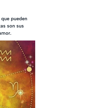
e que pueden
tas son sus
 amor.