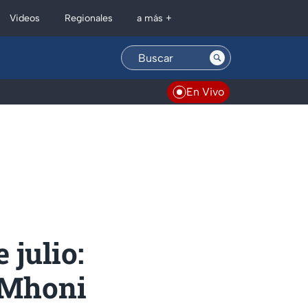
Regionales
Videos
a más +
En Vivo
 julio:
e Mhoni