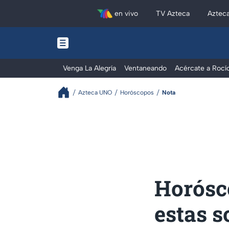
en vivo
TV Azteca
Aztec
Venga La Alegría
Ventaneando
Acércate a Rocí
Azteca UNO
Horóscopos
Nota
Horósco
estas s