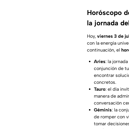
Horóscopo de
la jornada de
Hoy,
viernes 3 de ju
con la energía unive
continuación, el
hor
Aries
: la jornad
conjunción de tu
encontrar solucio
concretos.
Tauro
: el día in
manera de admini
conversación cer
Géminis
: la con
de romper con v
tomar decisiones