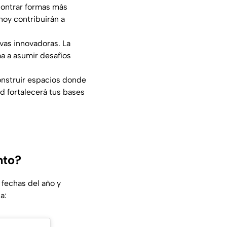
ncontrar formas más
hoy contribuirán a
ivas innovadoras. La
a a asumir desafíos
construir espacios donde
d fortalecerá tus bases
nto?
fechas del año y
a: