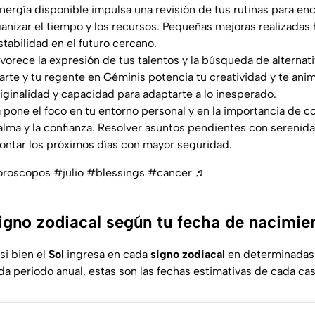
 energía disponible impulsa una revisión de tus rutinas para e
ganizar el tiempo y los recursos. Pequeñas mejoras realizadas 
tabilidad en el futuro cercano.
favorece la expresión de tus talentos y la búsqueda de alternat
rte y tu regente en Géminis potencia tu creatividad y te anim
iginalidad y capacidad para adaptarte a lo inesperado.
da pone el foco en tu entorno personal y en la importancia de 
lma y la confianza. Resolver asuntos pendientes con serenida
frontar los próximos días con mayor seguridad.
roscopos
#julio
#blessings
#cancer
♬
signo zodiacal según tu fecha de nacimie
 si bien el
Sol
ingresa en cada
signo zodiacal
en determinadas 
da periodo anual, estas son las fechas estimativas de cada cas