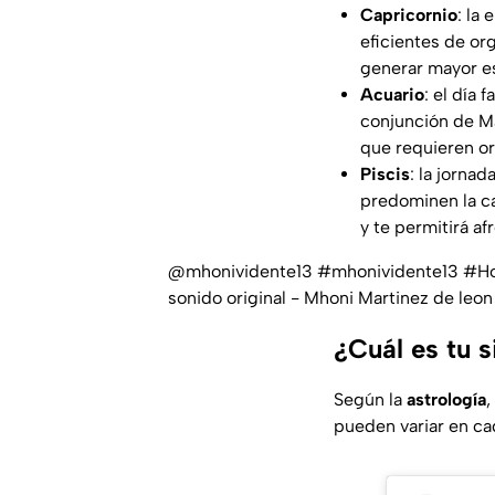
Capricornio
: la
eficientes de or
generar mayor es
Acuario
: el día 
conjunción de Ma
que requieren or
Piscis
: la jorna
predominen la ca
y te permitirá a
@mhonividente13
#mhonividente13
#Ho
sonido original - Mhoni Martinez de leon
¿Cuál es tu 
Según la
astrología
,
pueden variar en ca