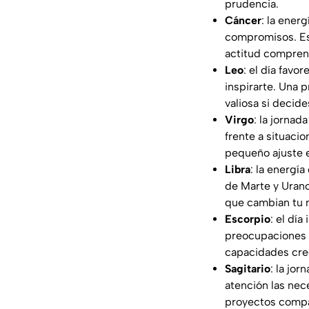
prudencia.
Cáncer
: la ener
compromisos. Esc
actitud comprens
Leo
: el día fav
inspirarte. Una 
valiosa si decide
Virgo
: la jorna
frente a situacio
pequeño ajuste e
Libra
: la energí
de Marte y Urano
que cambian tu m
Escorpio
: el día
preocupaciones 
capacidades cre
Sagitario
: la jo
atención las nec
proyectos compa