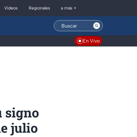
Regionales
Videos
a más +
En Vivo
u signo
e julio