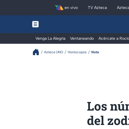
en vivo
TV Azteca
Aztec
Venga La Alegría
Ventaneando
Acércate a Rocí
Azteca UNO
Horóscopos
Nota
Los núm
del zod