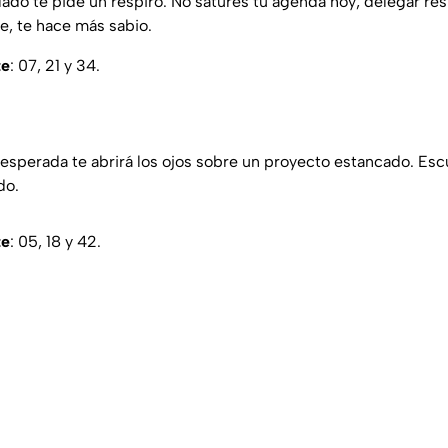
ado te pide un respiro. No satures tu agenda hoy; delegar re
e, te hace más sabio.
te
: 07, 21 y 34.
esperada te abrirá los ojos sobre un proyecto estancado. Esc
do.
te
: 05, 18 y 42.