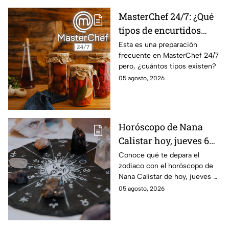
MasterChef 24/7: ¿Qué
tipos de encurtidos
hay?
Esta es una preparación
frecuente en MasterChef 24/7
pero, ¿cuántos tipos existen?
05 agosto, 2026
Horóscopo de Nana
Calistar hoy, jueves 6
de agosto: a estos
Conoce qué te depara el
zodiaco con el horóscopo de
signos se les abren las
Nana Calistar de hoy, jueves 6
puertas del dinero
de agosto. ¿Será dinero o
05 agosto, 2026
amor? ¡Sigue leyendo! Estas
son las predicciones.