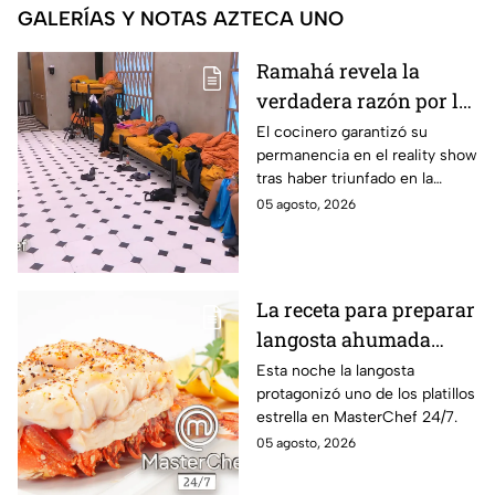
GALERÍAS Y NOTAS AZTECA UNO
Ramahá revela la
verdadera razón por la
que subió a Daniela al
El cocinero garantizó su
permanencia en el reality show
balcón de MasterChef
tras haber triunfado en la
24/7
pasada batalla por equipos
05 agosto, 2026
La receta para preparar
langosta ahumada
como en MasterChef
Esta noche la langosta
protagonizó uno de los platillos
24/7
estrella en MasterChef 24/7.
05 agosto, 2026