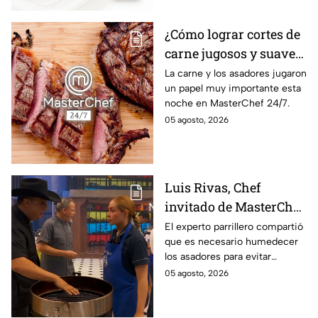
¿Cómo lograr cortes de
carne jugosos y suaves
al estilo MasterChef
La carne y los asadores jugaron
un papel muy importante esta
24/7?
noche en MasterChef 24/7.
05 agosto, 2026
Luis Rivas, Chef
invitado de MasterChef
24/7 destaca la
El experto parrillero compartió
que es necesario humedecer
importancia del agua
los asadores para evitar
para la preparación de
accidentes
05 agosto, 2026
cualquier asado