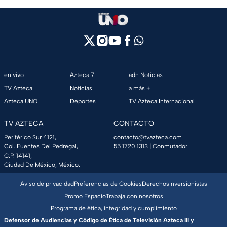
en vivo
Azteca 7
adn Noticias
TV Azteca
Noticias
a más +
Azteca UNO
Deportes
TV Azteca Internacional
TV AZTECA
CONTACTO
Periférico Sur 4121,
contacto@tvazteca.com
Col. Fuentes Del Pedregal,
55 1720 1313
| Conmutador
C.P. 14141,
Ciudad De México, México.
Aviso de privacidad
Preferencias de Cookies
Derechos
Inversionistas
Promo Espacio
Trabaja con nosotros
Programa de ética, integridad y cumplimiento
Defensor de Audiencias y Código de Ética de Televisión Azteca III y