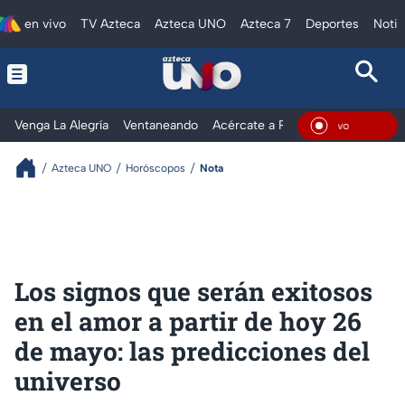
en vivo
TV Azteca
Azteca UNO
Azteca 7
Deportes
Notic
Venga La Alegría
Ventaneando
Acércate a Rocío
Al Extremo
En Viv
Azteca UNO
Horóscopos
Nota
Los signos que serán exitosos
en el amor a partir de hoy 26
de mayo: las predicciones del
universo