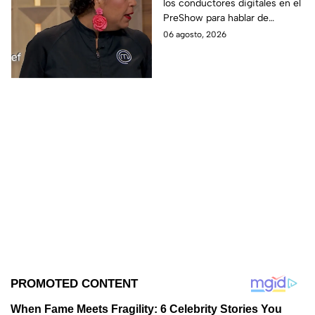
los conductores digitales en el
de Ramahá de subir a
PreShow para hablar de
Daniela al balcón de
algunos de los sucesos más
06 agosto, 2026
MasterChef 24/7
polémicos de la competencia