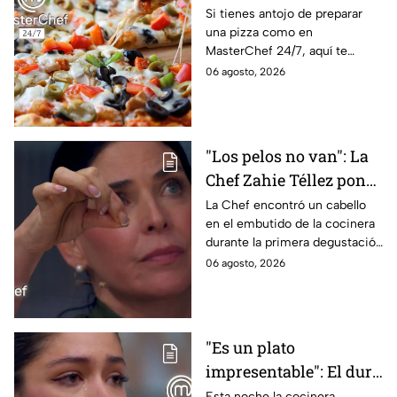
quesos para preparar
Si tienes antojo de preparar
una pizza como en
pizza en casa?
MasterChef 24/7, aquí te
contamos todo lo que debes
06 agosto, 2026
saber antes de poner manos
en la masa.
"Los pelos no van": La
Chef Zahie Téllez pone
en evidencia a Carmen
La Chef encontró un cabello
en el embutido de la cocinera
en la gala de mandiles
durante la primera degustación
negros de MasterChef
de la noche
06 agosto, 2026
24/7
"Es un plato
impresentable": El duro
regaño que hizo llorar a
Esta noche la cocinera