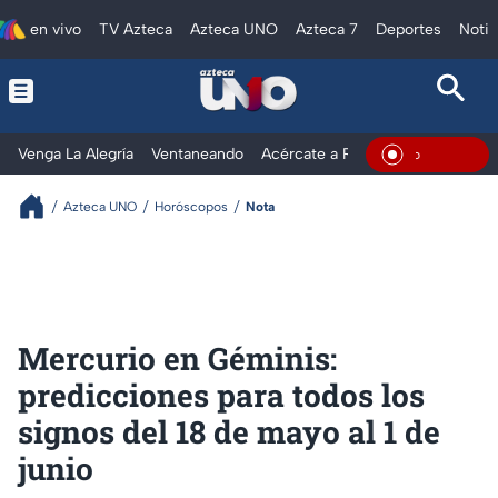
en vivo
TV Azteca
Azteca UNO
Azteca 7
Deportes
Notic
Venga La Alegría
Ventaneando
Acércate a Rocío
Al Extremo
En Vivo
Azteca UNO
Horóscopos
Nota
Mercurio en Géminis:
predicciones para todos los
signos del 18 de mayo al 1 de
junio