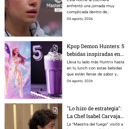
enfrentó una jornada muy
Michelle dentro de
complicada dentro de
MasterChef 24/7
MasterChef 24/7.
06 agosto, 2026
Kpop Demon Hunters: 5
bebidas inspiradas en
las guerreras Huntrix
Lleva tu lado más Huntrix hasta
en tu lunch con estas bebidas
para llevar a la escuela
que están llenas de sabor y
este regreso a clases
frescura.
06 agosto, 2026
2026; son saludables y
deliciosas
"Lo hizo de estrategia":
La Chef Isabel Carvajal
opina sobre la decisión
La “Maestra del fuego” visitó a