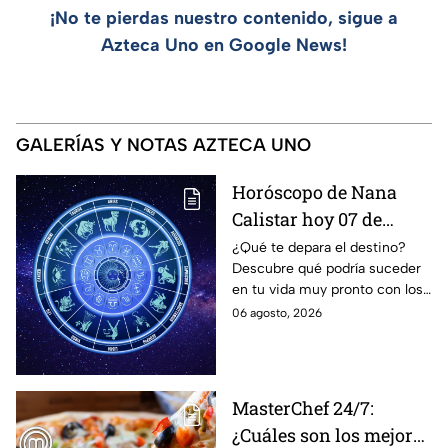
¡No te pierdas nuestro contenido, sigue a
Azteca Uno en Google News!
GALERÍAS Y NOTAS AZTECA UNO
Horóscopo de Nana
Calistar hoy 07 de
agosto; estos signos
¿Qué te depara el destino?
Descubre qué podría suceder
podrían dejar de estar
en tu vida muy pronto con los
solteros más pronto de
horóscopos de Nana Calistar;
06 agosto, 2026
lo que imaginan y
tendrás toda la información
recibir propuestas
para afrontar el futuro.
laborales
MasterChef 24/7:
¿Cuáles son los mejores