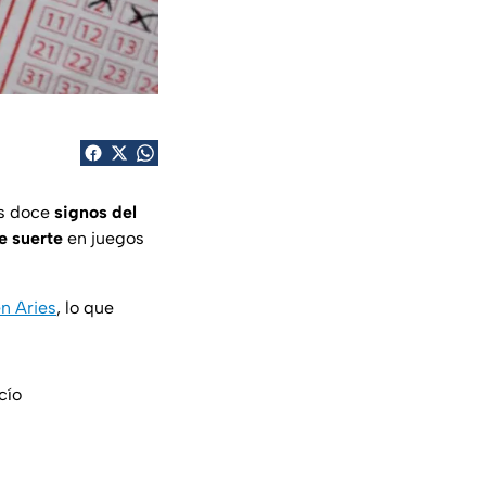
os doce
signos del
e suerte
en juegos
n Aries
, lo que
cío