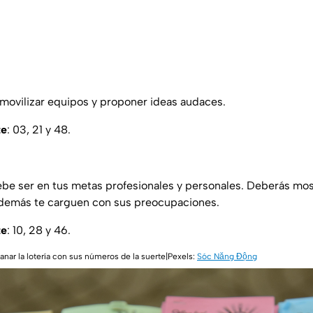
a movilizar equipos y proponer ideas audaces.
te
: 03, 21 y 48.
ebe ser en tus metas profesionales y personales. Deberás most
 demás te carguen con sus preocupaciones.
te
: 10, 28 y 46.
nar la lotería con sus números de la suerte|Pexels:
Sóc Năng Động