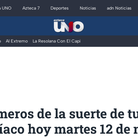
a UNO
Azteca 7
Deportes
Noticias
adn Noticias
o
Al Extremo
La Resolana Con El Capi
eros de la suerte de t
díaco hoy martes 12 de