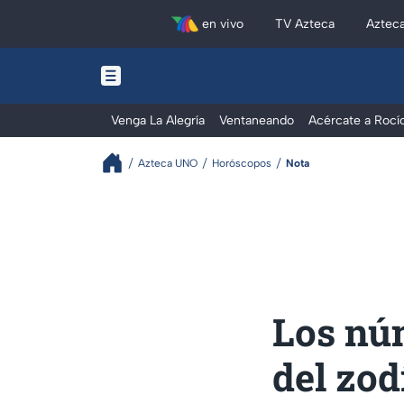
en vivo
TV Azteca
Aztec
Venga La Alegría
Ventaneando
Acércate a Rocí
Azteca UNO
Horóscopos
Nota
Los núm
del zo