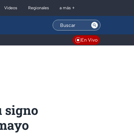
Regionales
Videos
a más +
En Vivo
u signo
 mayo