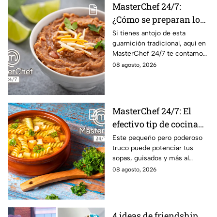
MasterChef 24/7:
¿Cómo se preparan los
frijoles puercos estilo
Si tienes antojo de esta
guarnición tradicional, aquí en
Sonora?
MasterChef 24/7 te contamos
la receta.
08 agosto, 2026
MasterChef 24/7: El
efectivo tip de cocina
de las abuelas para
Este pequeño pero poderoso
truco puede potenciar tus
darle sabor extra al
sopas, guisados y más al
caldillo
máximo.
08 agosto, 2026
4 ideas de friendship