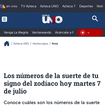
en vivo
TV Azteca
Azteca UNO
Azteca 7
Deportes
Notic
Venga La Alegría
Ventaneando
Acércate a Rocío
Al Extremo
En Vivo
Azteca UNO
Horóscopos
Nota
Los números de la suerte de tu
signo del zodíaco hoy martes 7
de julio
Conoce cuáles son los números de la suerte