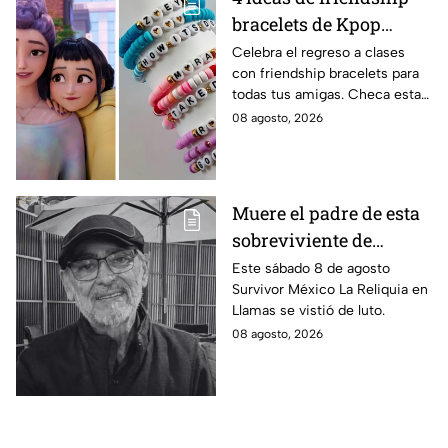
bracelets de Kpop
Demon Hunters para
Celebra el regreso a clases
con friendship bracelets para
intercambiar con tus
todas tus amigas. Checa estas
mejores amigas este
4 ideas inspiradas en Kpop
08 agosto, 2026
regreso a clases
Demon Hunters que seguro les
encantará.
Muere el padre de esta
sobreviviente de
Survivor México La
Este sábado 8 de agosto
Survivor México La Reliquia en
Reliquia en Llamas
Llamas se vistió de luto.
08 agosto, 2026