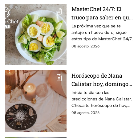
MasterChef 24/7: El
truco para saber en qué
momento está listo un
La próxima vez que se te
antoje un huevo duro, sigue
huevo cocido
estos tips de MasterChef 24/7.
08 agosto, 2026
Horóscopo de Nana
Calistar hoy, domingo 9
de agosto: estos signos
Inicia tu día con las
predicciones de Nana Calistar.
tendrán ingresos extra
Checa tu horóscopo de hoy,
domingo 9 de agosto, y
08 agosto, 2026
conoce el mensaje de los
astros para los 12 signos.