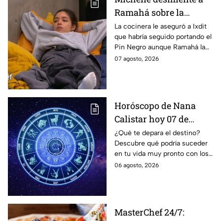
Ramahá sobre la
designación del Pin
La cocinera le aseguró a Ixdit
que habría seguido portando el
Negro a un integrante
Pin Negro aunque Ramahá la
de las "Divas" en
hubiera subido al balcón
07 agosto, 2026
MasterChef 24/7
Horóscopo de Nana
Calistar hoy 07 de
agosto; estos signos
¿Qué te depara el destino?
Descubre qué podría suceder
podrían dejar de estar
en tu vida muy pronto con los
solteros más pronto de
horóscopos de Nana Calistar;
06 agosto, 2026
lo que imaginan y
tendrás toda la información
recibir propuestas
para afrontar el futuro.
laborales
MasterChef 24/7: