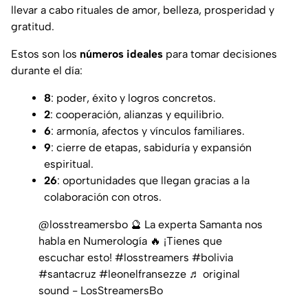
llevar a cabo rituales de amor, belleza, prosperidad y
gratitud.
Estos son los
números ideales
para tomar decisiones
durante el día:
8
: poder, éxito y logros concretos.
2
: cooperación, alianzas y equilibrio.
6
: armonía, afectos y vínculos familiares.
9
: cierre de etapas, sabiduría y expansión
espiritual.
26
: oportunidades que llegan gracias a la
colaboración con otros.
@losstreamersbo
🔮 La experta Samanta nos
habla en Numerología 🔥 ¡Tienes que
escuchar esto!
#losstreamers
#bolivia
#santacruz
#leonelfransezze
♬ original
sound - LosStreamersBo