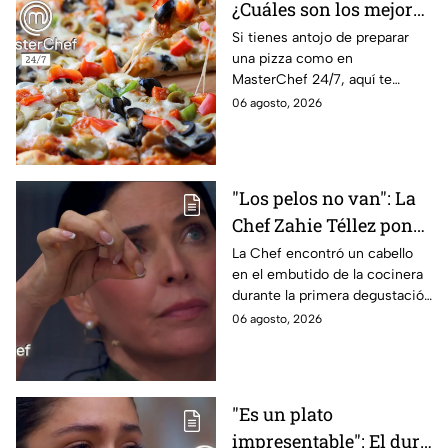
¿Cuáles son los mejores
quesos para preparar
Si tienes antojo de preparar
una pizza como en
pizza en casa?
MasterChef 24/7, aquí te
contamos todo lo que debes
06 agosto, 2026
saber antes de poner manos
en la masa.
"Los pelos no van": La
Chef Zahie Téllez pone
en evidencia a Carmen
La Chef encontró un cabello
en el embutido de la cocinera
en la gala de mandiles
durante la primera degustación
negros de MasterChef
de la noche
06 agosto, 2026
24/7
"Es un plato
impresentable": El duro