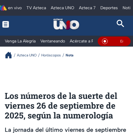
en vivo
TV Azteca
Azteca UNO
Azteca 7
Deportes
Notic
Venga La Alegría
Ventaneando
Acércate a Rocío
Al Extremo
En Vivo
Azteca UNO
Horóscopos
Nota
Los números de la suerte del
viernes 26 de septiembre de
2025, según la numerología
La jornada del último viernes de septiembre