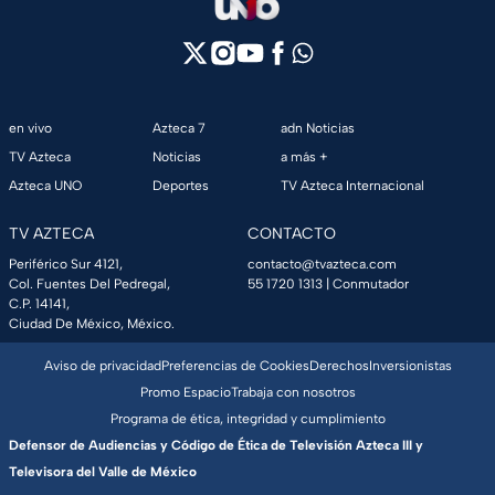
en vivo
Azteca 7
adn Noticias
TV Azteca
Noticias
a más +
Azteca UNO
Deportes
TV Azteca Internacional
TV AZTECA
CONTACTO
Periférico Sur 4121,
contacto@tvazteca.com
Col. Fuentes Del Pedregal,
55 1720 1313
| Conmutador
C.P. 14141,
Ciudad De México, México.
Aviso de privacidad
Preferencias de Cookies
Derechos
Inversionistas
Promo Espacio
Trabaja con nosotros
Programa de ética, integridad y cumplimiento
Defensor de Audiencias y Código de Ética de Televisión Azteca III y
Televisora del Valle de México