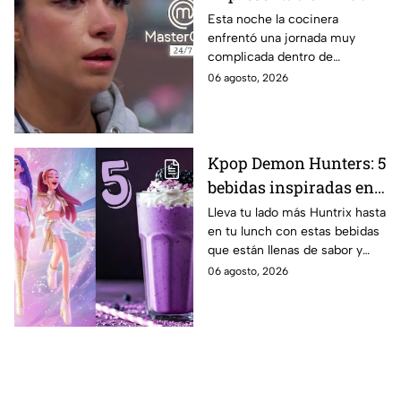
regaño que hizo llorar a
Esta noche la cocinera
enfrentó una jornada muy
Michelle dentro de
complicada dentro de
MasterChef 24/7
MasterChef 24/7.
06 agosto, 2026
Kpop Demon Hunters: 5
bebidas inspiradas en
las guerreras Huntrix
Lleva tu lado más Huntrix hasta
en tu lunch con estas bebidas
para llevar a la escuela
que están llenas de sabor y
este regreso a clases
frescura.
06 agosto, 2026
2026; son saludables y
deliciosas