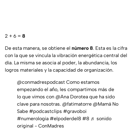
2 + 6 =
8
De esta manera, se obtiene el
número 8
. Esta es la cifra
con la que se vincula la vibración energética central del
día. La misma se asocia al poder, la abundancia, los
logros materiales y la capacidad de organización.
@conmadrespodcast
Como estamos
empezando el ańo, les compartimos más de
lo que vimos con @Ana Dorotea que ha sido
clave para nosotras. @fatimatorre @Mamá No
Sabe
#podcastclips
#gravoboi
#numerologia
#elpoderdel8
#8
♬ sonido
original - ConMadres