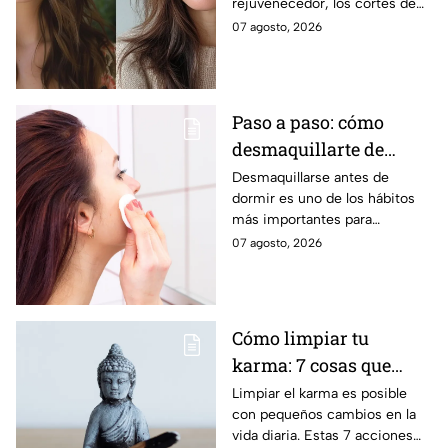
rejuvenecedor, los cortes de
los 40
pelo que apuestan por melenas
07 agosto, 2026
XL y flequillos marcados son la
mejor opción.
Paso a paso: cómo
desmaquillarte de
noche para cuidar tu
Desmaquillarse antes de
dormir es uno de los hábitos
piel y evitar arrugas
más importantes para
mantener la piel sana y
07 agosto, 2026
luminosa. Dermatólogos y
maquillistas coinciden en que
retirar correctamente el
maquillaje ayuda a proteger la
Cómo limpiar tu
barrera cutánea, prevenir la
karma: 7 cosas que
obstrucción de los poros y
prevenir la aparición de
debes hacer desde
Limpiar el karma es posible
arrugas tempranas.
con pequeños cambios en la
ahora
vida diaria. Estas 7 acciones