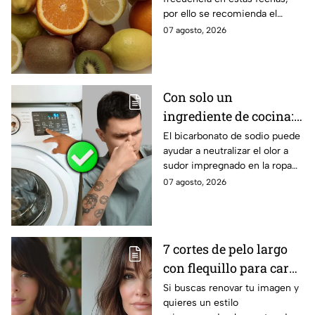
por ello se recomienda el
consumo de ciertas frutas.
07 agosto, 2026
Conoce todos los beneficios
del kiwi.
Con solo un
ingrediente de cocina:
elimina el olor a sudor
El bicarbonato de sodio puede
ayudar a neutralizar el olor a
de las camisetas de
sudor impregnado en la ropa
deporte
deportiva cuando se utiliza
07 agosto, 2026
correctamente. Este método
es respaldado por especialistas
en limpieza y cuidado de los
tejidos.
7 cortes de pelo largo
con flequillo para cara
redonda que te hace ver
Si buscas renovar tu imagen y
quieres un estilo
más joven después de