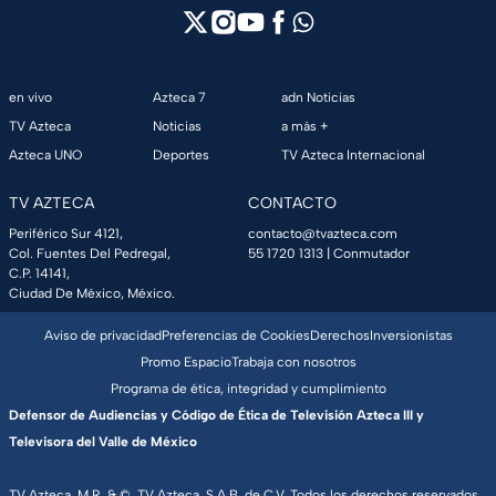
en vivo
Azteca 7
adn Noticias
TV Azteca
Noticias
a más +
Azteca UNO
Deportes
TV Azteca Internacional
TV AZTECA
CONTACTO
Periférico Sur 4121,
contacto@tvazteca.com
Col. Fuentes Del Pedregal,
55 1720 1313
| Conmutador
C.P. 14141,
Ciudad De México, México.
Aviso de privacidad
Preferencias de Cookies
Derechos
Inversionistas
Promo Espacio
Trabaja con nosotros
Programa de ética, integridad y cumplimiento
Defensor de Audiencias y Código de Ética de Televisión Azteca III y
Televisora del Valle de México
TV Azteca, M.R. & ©, TV Azteca, S.A.B. de C.V. Todos los derechos reservados,