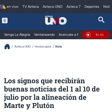
en vivo
TV Azteca
Azteca UNO
Azteca 7
Deportes
Notic
Venga La Alegría
Ventaneando
Acércate a Rocío
Al Extremo
En Vivo
Azteca UNO
Horóscopos
Nota
Los signos que recibirán
buenas noticias del 1 al 10 de
julio por la alineación de
Marte y Plutón