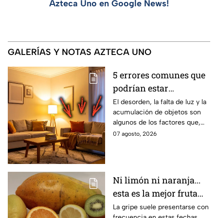
Azteca Uno en Google News!
GALERÍAS Y NOTAS AZTECA UNO
5 errores comunes que
podrían estar
afectando la energía de
El desorden, la falta de luz y la
acumulación de objetos son
un hogar
algunos de los factores que,
según el Feng Shui y los
07 agosto, 2026
expertos en diseño de
interiores, pueden influir en la
sensación de bienestar dentro
de una vivienda. Estos son los
Ni limón ni naranja...
errores que afectan la energía
esta es la mejor fruta
de un hogar.
para evitar la gripe
La gripe suele presentarse con
frecuencia en estas fechas,