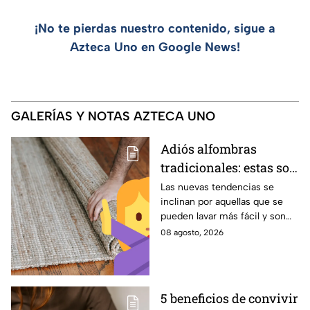
¡No te pierdas nuestro contenido, sigue a
Azteca Uno en Google News!
GALERÍAS Y NOTAS AZTECA UNO
Adiós alfombras
tradicionales: estas son
las alternativas
Las nuevas tendencias se
inclinan por aquellas que se
modernas para colocar
pueden lavar más fácil y son
en tu piso
menos pesadas.
08 agosto, 2026
5 beneficios de convivir