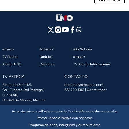
en vivo
Azteca 7
adn Noticias
TV Azteca
Noticias
a más +
Azteca UNO
Deportes
TV Azteca Internacional
TV AZTECA
CONTACTO
Periférico Sur 4121,
contacto@tvazteca.com
Col. Fuentes Del Pedregal,
55 1720 1313
| Conmutador
C.P. 14141,
Ciudad De México, México.
Aviso de privacidad
Preferencias de Cookies
Derechos
Inversionistas
Promo Espacio
Trabaja con nosotros
Programa de ética, integridad y cumplimiento