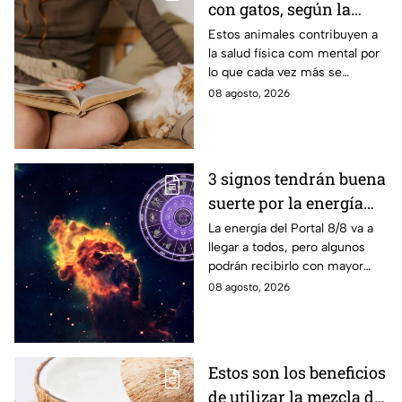
con gatos, según la
ciencia
Estos animales contribuyen a
la salud física com mental por
lo que cada vez más se
recomienda su presencia.
08 agosto, 2026
3 signos tendrán buena
suerte por la energía
del Portal del León
La energía del Portal 8/8 va a
llegar a todos, pero algunos
podrán recibirlo con mayor
énfasis.
08 agosto, 2026
Estos son los beneficios
de utilizar la mezcla de