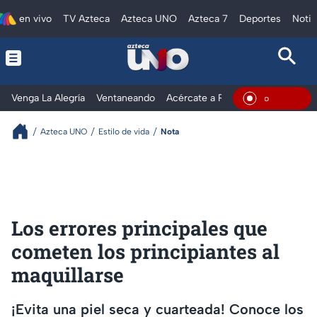
en vivo
TV Azteca
Azteca UNO
Azteca 7
Deportes
Notic
Venga La Alegría
Ventaneando
Acércate a Rocío
Al Extremo
En Vivo
Azteca UNO
Estilo de vida
Nota
Los errores principales que
cometen los principiantes al
maquillarse
¡Evita una piel seca y cuarteada! Conoce los