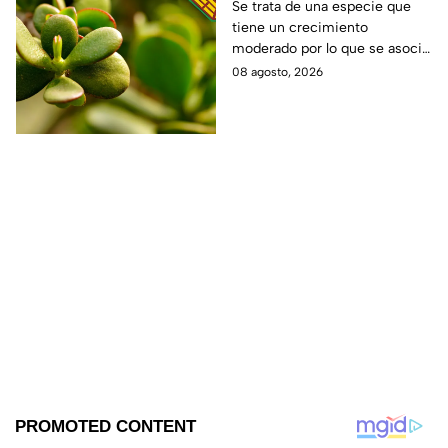
representa el
Se trata de una especie que
tiene un crecimiento
crecimiento económico
moderado por lo que se asocia
y no es la lengua de
con la vida.
08 agosto, 2026
suegra