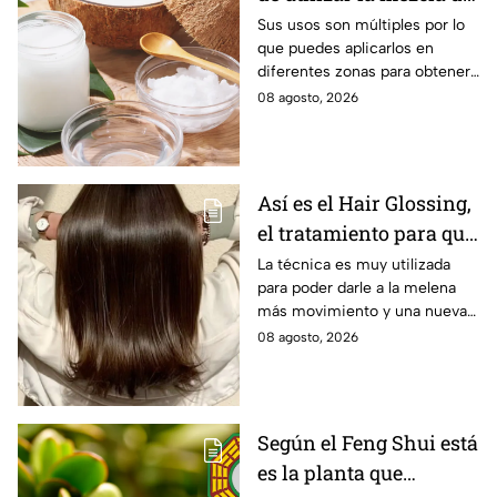
aceite de coco y
Sus usos son múltiples por lo
que puedes aplicarlos en
bicarbonato
diferentes zonas para obtener
beneficios.
08 agosto, 2026
Así es el Hair Glossing,
el tratamiento para que
tu cabello refleje la luz
La técnica es muy utilizada
para poder darle a la melena
más movimiento y una nueva
versión.
08 agosto, 2026
Según el Feng Shui está
es la planta que