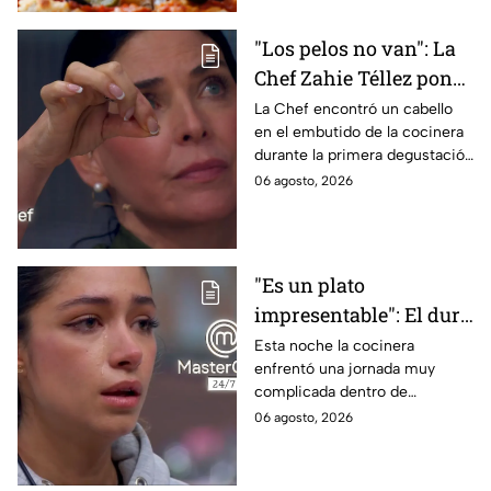
"Los pelos no van": La
Chef Zahie Téllez pone
en evidencia a Carmen
La Chef encontró un cabello
en el embutido de la cocinera
en la gala de mandiles
durante la primera degustación
negros de MasterChef
de la noche
06 agosto, 2026
24/7
"Es un plato
impresentable": El duro
regaño que hizo llorar a
Esta noche la cocinera
enfrentó una jornada muy
Michelle dentro de
complicada dentro de
MasterChef 24/7
MasterChef 24/7.
06 agosto, 2026