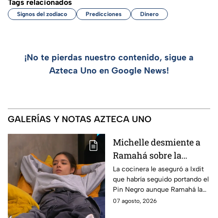
Tags relacionados
Signos del zodiaco
Predicciones
Dinero
¡No te pierdas nuestro contenido, sigue a
Azteca Uno en Google News!
GALERÍAS Y NOTAS AZTECA UNO
Michelle desmiente a
Ramahá sobre la
designación del Pin
La cocinera le aseguró a Ixdit
que habría seguido portando el
Negro a un integrante
Pin Negro aunque Ramahá la
de las "Divas" en
hubiera subido al balcón
07 agosto, 2026
MasterChef 24/7