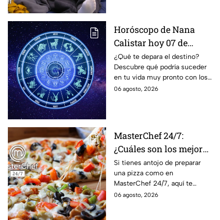
Horóscopo de Nana
Calistar hoy 07 de
agosto; estos signos
¿Qué te depara el destino?
Descubre qué podría suceder
podrían dejar de estar
en tu vida muy pronto con los
solteros más pronto de
horóscopos de Nana Calistar;
06 agosto, 2026
lo que imaginan y
tendrás toda la información
recibir propuestas
para afrontar el futuro.
laborales
MasterChef 24/7:
¿Cuáles son los mejores
quesos para preparar
Si tienes antojo de preparar
una pizza como en
pizza en casa?
MasterChef 24/7, aquí te
contamos todo lo que debes
06 agosto, 2026
saber antes de poner manos
en la masa.