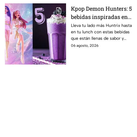
Kpop Demon Hunters: 5
bebidas inspiradas en
las guerreras Huntrix
Lleva tu lado más Huntrix hasta
en tu lunch con estas bebidas
para llevar a la escuela
que están llenas de sabor y
este regreso a clases
frescura.
06 agosto, 2026
2026; son saludables y
deliciosas