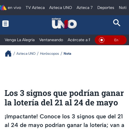
en vivo
TV Azteca
Azteca UNO
Azteca 7
Deportes
Notic
Venga La Alegría
Ventaneando
Acércate a Rocío
Al Extremo
En Vivo
Azteca UNO
Horóscopos
Nota
Los 3 signos que podrían ganar
la lotería del 21 al 24 de mayo
¡Impactante! Conoce los 3 signos que del 21
al 24 de mayo podrían ganar la lotería; van a