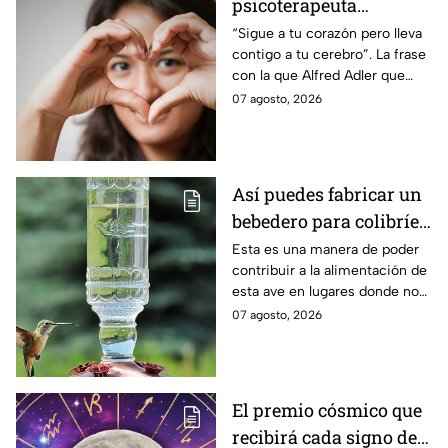
psicoterapeuta
austríaco: “Sigue a tu
“Sigue a tu corazón pero lleva
contigo a tu cerebro”. La frase
corazón pero lleva
con la que Alfred Adler que
contigo a tu cerebro”
invita a reflexionar al tomar
07 agosto, 2026
decisiones.
Así puedes fabricar un
bebedero para colibríes
con una botella de
Esta es una manera de poder
contribuir a la alimentación de
plástico
esta ave en lugares donde no
hay flores naturales.
07 agosto, 2026
El premio cósmico que
recibirá cada signo del