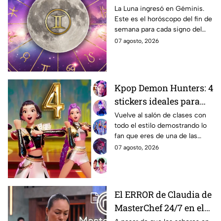
7 al 9 de agosto gracias
La Luna ingresó en Géminis.
Este es el horóscopo del fin de
a la influencia de la
semana para cada signo del
Luna en Géminis
zodiaco.
07 agosto, 2026
Kpop Demon Hunters: 4
stickers ideales para
decorar tu estuche este
Vuelve al salón de clases con
todo el estilo demostrando lo
regreso a clases 2026;
fan que eres de una de las
lucirás como toda una
películas más icónicas de
07 agosto, 2026
guerrera Huntrix
todos los tiempos.
El ERROR de Claudia de
MasterChef 24/7 en el
reto de la pizza que casi