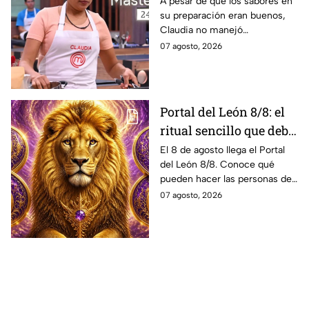
A pesar de que los sabores en
su preparación eran buenos,
le cuesta un delantal
Claudia no manejó
negro
correctamente un ingrediente
07 agosto, 2026
y la pizza que presentó en
MasterChef 24/7 se estropeó.
Portal del León 8/8: el
ritual sencillo que debe
hacer cada signo este 8
El 8 de agosto llega el Portal
del León 8/8. Conoce qué
de agosto para atraer la
pueden hacer las personas de
abundancia
cada signo del zodiaco para
07 agosto, 2026
elevar intenciones y
manifestar sus más grandes
deseos de abundancia.