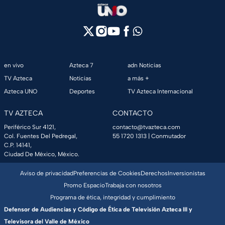
en vivo
Azteca 7
adn Noticias
TV Azteca
Noticias
a más +
Azteca UNO
Deportes
TV Azteca Internacional
TV AZTECA
CONTACTO
Periférico Sur 4121,
contacto@tvazteca.com
Col. Fuentes Del Pedregal,
55 1720 1313
| Conmutador
C.P. 14141,
Ciudad De México, México.
Aviso de privacidad
Preferencias de Cookies
Derechos
Inversionistas
Promo Espacio
Trabaja con nosotros
Programa de ética, integridad y cumplimiento
Defensor de Audiencias y Código de Ética de Televisión Azteca III y
Televisora del Valle de México