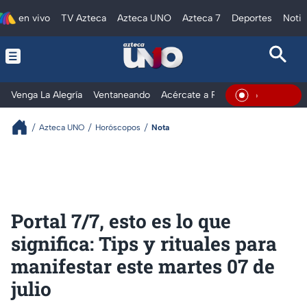
en vivo
TV Azteca
Azteca UNO
Azteca 7
Deportes
Notic
Venga La Alegría
Ventaneando
Acércate a Rocío
Al Extremo
En Vivo
Azteca UNO
Horóscopos
Nota
Portal 7/7, esto es lo que
significa: Tips y rituales para
manifestar este martes 07 de
julio