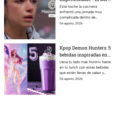
regaño que hizo llorar a
Esta noche la cocinera
enfrentó una jornada muy
Michelle dentro de
complicada dentro de
MasterChef 24/7
MasterChef 24/7.
06 agosto, 2026
Kpop Demon Hunters: 5
bebidas inspiradas en
las guerreras Huntrix
Lleva tu lado más Huntrix hasta
en tu lunch con estas bebidas
para llevar a la escuela
que están llenas de sabor y
este regreso a clases
frescura.
06 agosto, 2026
2026; son saludables y
deliciosas