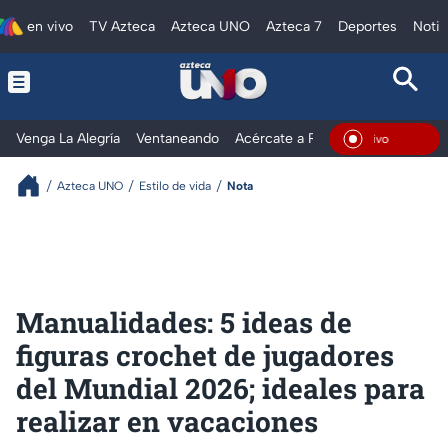
en vivo
TV Azteca
Azteca UNO
Azteca 7
Deportes
Notic
Venga La Alegría
Ventaneando
Acércate a Rocío
Al Extremo
En Viv
Azteca UNO
Estilo de vida
Nota
Manualidades: 5 ideas de
figuras crochet de jugadores
del Mundial 2026; ideales para
realizar en vacaciones