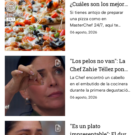
¿Cuáles son los mejores
quesos para preparar
Si tienes antojo de preparar
una pizza como en
pizza en casa?
MasterChef 24/7, aquí te
contamos todo lo que debes
06 agosto, 2026
saber antes de poner manos
en la masa.
"Los pelos no van": La
Chef Zahie Téllez pone
en evidencia a Carmen
La Chef encontró un cabello
en el embutido de la cocinera
en la gala de mandiles
durante la primera degustación
negros de MasterChef
de la noche
06 agosto, 2026
24/7
"Es un plato
impresentable": El duro