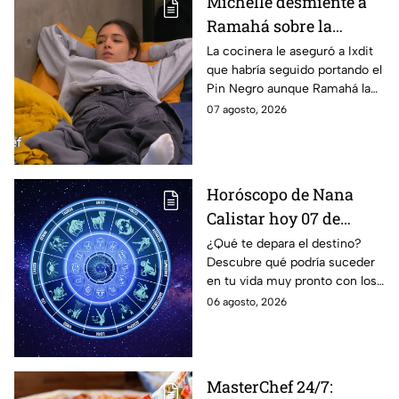
Michelle desmiente a
Ramahá sobre la
designación del Pin
La cocinera le aseguró a Ixdit
que habría seguido portando el
Negro a un integrante
Pin Negro aunque Ramahá la
de las "Divas" en
hubiera subido al balcón
07 agosto, 2026
MasterChef 24/7
Horóscopo de Nana
Calistar hoy 07 de
agosto; estos signos
¿Qué te depara el destino?
Descubre qué podría suceder
podrían dejar de estar
en tu vida muy pronto con los
solteros más pronto de
horóscopos de Nana Calistar;
06 agosto, 2026
lo que imaginan y
tendrás toda la información
recibir propuestas
para afrontar el futuro.
laborales
MasterChef 24/7: