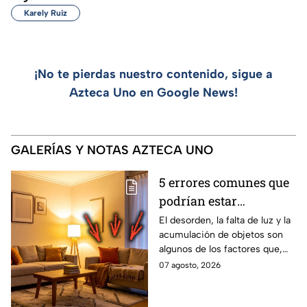
Karely Ruiz
¡No te pierdas nuestro contenido, sigue a
Azteca Uno en Google News!
GALERÍAS Y NOTAS AZTECA UNO
5 errores comunes que
podrían estar
afectando la energía de
El desorden, la falta de luz y la
acumulación de objetos son
un hogar
algunos de los factores que,
según el Feng Shui y los
07 agosto, 2026
expertos en diseño de
interiores, pueden influir en la
sensación de bienestar dentro