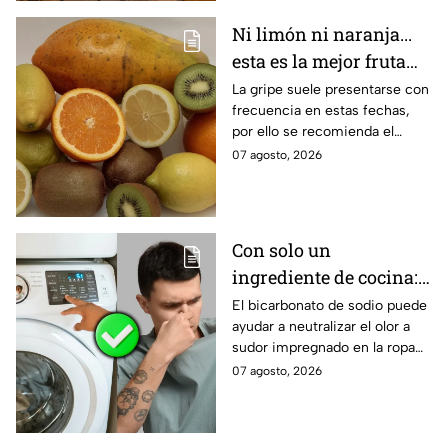
de una vivienda. Estos son los
Ni limón ni naranja...
errores que afectan la energía
esta es la mejor fruta
de un hogar.
para evitar la gripe
La gripe suele presentarse con
frecuencia en estas fechas,
por ello se recomienda el
consumo de ciertas frutas.
07 agosto, 2026
Conoce todos los beneficios
del kiwi.
Con solo un
ingrediente de cocina:
elimina el olor a sudor
El bicarbonato de sodio puede
ayudar a neutralizar el olor a
de las camisetas de
sudor impregnado en la ropa
deporte
deportiva cuando se utiliza
07 agosto, 2026
correctamente. Este método
es respaldado por especialistas
en limpieza y cuidado de los