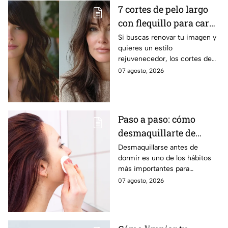
tejidos.
7 cortes de pelo largo
con flequillo para cara
redonda que te hace ver
Si buscas renovar tu imagen y
quieres un estilo
más joven después de
rejuvenecedor, los cortes de
los 40
pelo que apuestan por melenas
07 agosto, 2026
XL y flequillos marcados son la
mejor opción.
Paso a paso: cómo
desmaquillarte de
noche para cuidar tu
Desmaquillarse antes de
dormir es uno de los hábitos
piel y evitar arrugas
más importantes para
mantener la piel sana y
07 agosto, 2026
luminosa. Dermatólogos y
maquillistas coinciden en que
retirar correctamente el
maquillaje ayuda a proteger la