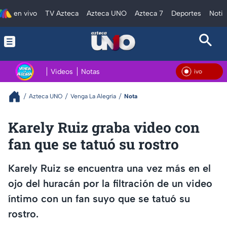
en vivo
TV Azteca
Azteca UNO
Azteca 7
Deportes
Notic
Videos
Notas
En V
Azteca UNO
Venga La Alegría
Nota
Karely Ruiz graba video con
fan que se tatuó su rostro
Karely Ruiz se encuentra una vez más en el
ojo del huracán por la filtración de un video
íntimo con un fan suyo que se tatuó su
rostro.