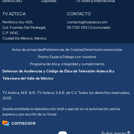
Azteca UNO
Deportes
TV Azteca Internacional
TV AZTECA
CONTACTO
Periférico Sur 4121,
contacto@tvazteca.com
Col. Fuentes Del Pedregal,
55 1720 1313
| Conmutador
C.P. 14141,
Ciudad De México, México.
Aviso de privacidad
Preferencias de Cookies
Derechos
Inversionistas
Promo Espacio
Trabaja con nosotros
Programa de ética, integridad y cumplimiento
Defensor de Audiencias y Código de Ética de Televisión Azteca III y
Televisora del Valle de México
TV Azteca, M.R. & ©, TV Azteca, S.A.B. de C.V. Todos los derechos reservados,
2025.
Queda prohibida la reproducción total o parcial sin la autorización previa,
expresa y por escrito de su titular.
Subir inicio