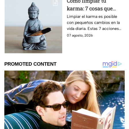
Cómo limpiar tu
barrera cutánea, prevenir la
karma: 7 cosas que
obstrucción de los poros y
prevenir la aparición de
debes hacer desde
Limpiar el karma es posible
arrugas tempranas.
con pequeños cambios en la
ahora
vida diaria. Estas 7 acciones
pueden ayudarte a soltar lo
07 agosto, 2026
negativo y atraer energía
positiva.