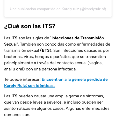
Una publicación compartida de Karely ruiz (@karelyruiz.of)
¿Qué son las ITS?
Las
ITS
son las siglas de "
Infecciones de Transmisión
Sexual
". También son conocidas como enfermedades de
transmisión sexual (
ETS
). Son infecciones causadas por
bacterias, virus, hongos o parásitos que se transmiten
principalmente a través del contacto sexual (vaginal,
anal u oral) con una persona infectada.
Te puede interesar:
Encuentran a la gemela perdida de
Karely Ruiz: son idénticas.
Las
ITS
pueden causar una amplia gama de síntomas,
que van desde leves a severos, e incluso pueden ser
asintomáticas en algunos casos. Algunas enfermedades
comunes son: