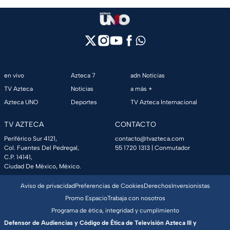
en vivo
Azteca 7
adn Noticias
TV Azteca
Noticias
a más +
Azteca UNO
Deportes
TV Azteca Internacional
TV AZTECA
CONTACTO
Periférico Sur 4121,
contacto@tvazteca.com
Col. Fuentes Del Pedregal,
55 1720 1313
| Conmutador
C.P. 14141,
Ciudad De México, México.
Aviso de privacidad
Preferencias de Cookies
Derechos
Inversionistas
Promo Espacio
Trabaja con nosotros
Programa de ética, integridad y cumplimiento
Defensor de Audiencias y Código de Ética de Televisión Azteca III y