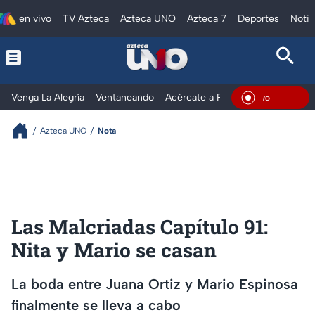
en vivo
TV Azteca
Azteca UNO
Azteca 7
Deportes
Notic
Venga La Alegría
Ventaneando
Acércate a Rocío
Al Extremo
En Viv
Azteca UNO
Nota
Las Malcriadas Capítulo 91:
Nita y Mario se casan
La boda entre Juana Ortiz y Mario Espinosa
finalmente se lleva a cabo