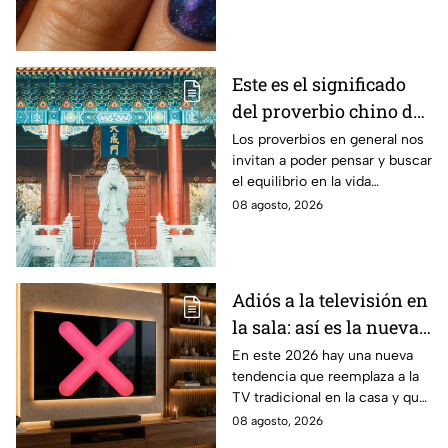
Este es el significado
del proverbio chino de
Confucio: "Compro
Los proverbios en general nos
invitan a poder pensar y buscar
arroz para vivir y flores
el equilibrio en la vida
para tener algo por lo
cotidiana.
08 agosto, 2026
que vivir"
Adiós a la televisión en
la sala: así es la nueva
tendencia que
En este 2026 hay una nueva
tendencia que reemplaza a la
conquista los hogares
TV tradicional en la casa y que
tiene más pulgadas, lo que
08 agosto, 2026
hace que sea una mejor