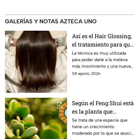
GALERÍAS Y NOTAS AZTECA UNO
Así es el Hair Glossing,
el tratamiento para que
tu cabello refleje la luz
La técnica es muy utilizada
para poder darle a la melena
más movimiento y una nueva
versión.
08 agosto, 2026
Según el Feng Shui está
es la planta que
representa el
Se trata de una especie que
tiene un crecimiento
crecimiento económico
moderado por lo que se asocia
y no es la lengua de