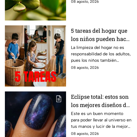
con la vida.
08 agosto, 2026
suegra
5 tareas del hogar que
los niños pueden hacer
según su edad
La limpieza del hogar no es
responsabilidad de los adultos,
pues los niños también
pueden colaborar
08 agosto, 2026
Eclipse total: estos son
los mejores diseños de
uñas para recibir el
Este es un buen momento
para poder llevar al universo en
evento astrológico
tus manos y lucir de la mejor
manera.
08 agosto, 2026