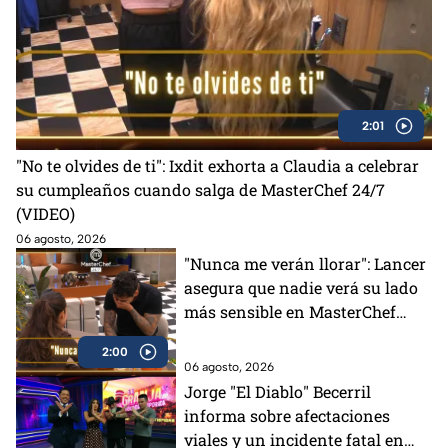
2:01
"No te olvides de ti": Ixdit exhorta a Claudia a celebrar
su cumpleaños cuando salga de MasterChef 24/7
(VIDEO)
06 agosto, 2026
"Nunca me verán llorar": Lancer
asegura que nadie verá su lado
más sensible en MasterChef
24/7 (VIDEO)
2:00
06 agosto, 2026
Jorge "El Diablo" Becerril
informa sobre afectaciones
viales y un incidente fatal en