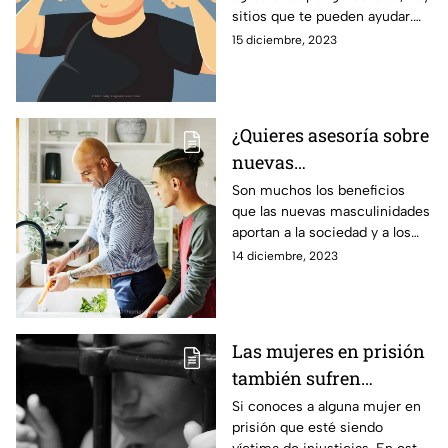
sitios que te pueden ayudar.
Aquí te decimos a dónde
15 diciembre, 2023
puedes acudir para dejar de
ser víctima.
¿Quieres asesoría sobre
nuevas
masculinidades?
Son muchos los beneficios
que las nuevas masculinidades
¡Acude a estos sitios!
aportan a la sociedad y a los
propios hombres, liberándose
14 diciembre, 2023
de prejuicios, dogmas y
creencias.
Las mujeres en prisión
también sufren
injusticias. Asesórate
Si conoces a alguna mujer en
prisión que esté siendo
aquí.