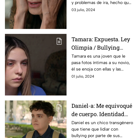
y problemas de ira, hecho que
lo lleva a terminar en la cárcel
03 julio, 2024
luego de dejar a su compañero
en coma.
Tamara: Expuesta. Ley
Olimpia / Bullying
cibernético.
Tamara es una joven que le
pasa fotos íntimas a su novio,
él se enoja con ellas y las
comparte. Gracias a ello sufre
01 julio, 2024
bullying cibernético y necesita
terapia.
Daniel-a: Me equivoqué
de cuerpo. Identidad
sexual / Transgénero.
Daniel es un chico transgénero
que tiene que lidiar con
bullying por parte de sus