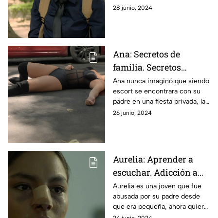
vecinos y compañeros de
28 junio, 2024
escuela, ahora que llegó de
Guadalajara a CDMX.
Ana: Secretos de
familia. Secretos
familiares/ Escorts.
Ana nunca imaginó que siendo
escort se encontrara con su
padre en una fiesta privada, la
cual terminó en una terrible
26 junio, 2024
tragedia y cambió la vida de
ambos.
Aurelia: Aprender a
escuchar. Adicción a
las drogas /
Aurelia es una joven que fue
abusada por su padre desde
Delincuencia.
que era pequeña, ahora quiere
evadir el daño que le hizo y
24 junio, 2024