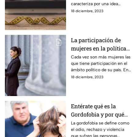
caracteriza por una idea
distorsionada de la imagen
18 diciembre, 2023
corporal y un miedo
desmedido a subir de peso.
La participación de
mujeres en la política
es un derecho
Cada vez son más mujeres las
que tiene participación en el
constitucional.
ámbito político de su país. En
México es un derecho aunque
18 diciembre, 2023
aún hay muchos estereotipos
al respecto.
Entérate qué es la
Gordofobia y por qué
debería erradicarse.
La gordofobia se define como
el odio, rechazo y violencia
que sufren las personas