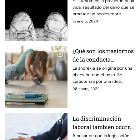
prevenir con una red
El suicidio es la privación de la
vida, resultado del daño que se
de apoyo.
produce un adolescente
porque desea terminar con su
15 enero, 2024
vida por algún motivo en
especial.
¿Qué son los trastornos
de la conducta
alimentaria y la
La anorexia se origina por una
obsesión con el peso. Se
anorexia?
caracteriza por una idea
distorsionada de la imagen
08 enero, 2024
corporal y miedo desmedido a
subir de peso.
La discriminación
laboral también ocurre
por embarazo.
A pesar de que la legislación