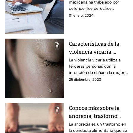
mexicana ha trabajado por
defender los derechos
laborales de las mujeres, las
01 enero, 2024
prácticas discriminatorias
continúan.
Características de la
violencia vicaria.
Conócela y actúa.
La violencia vicaria utiliza a
terceras personas con la
intención de dañar a la mujer,
afectando su autoestima,
25 diciembre, 2023
estado físico, mental y
psicológico.
Conoce más sobre la
anorexia, trastorno
alimenticio
La anorexia es un trastorno en
la conducta alimentaria que se