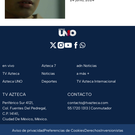
tiene una adicción a las
drogas.
en vivo
Azteca 7
adn Noticias
TV Azteca
Noticias
a más +
Azteca UNO
Deportes
TV Azteca Internacional
TV AZTECA
CONTACTO
Periférico Sur 4121,
contacto@tvazteca.com
Col. Fuentes Del Pedregal,
55 1720 1313
| Conmutador
C.P. 14141,
Ciudad De México, México.
Aviso de privacidad
Preferencias de Cookies
Derechos
Inversionistas