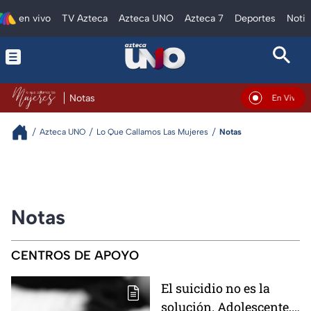
en vivo
TV Azteca
Azteca UNO
Azteca 7
Deportes
Notic
Notas
En Vivo
Azteca UNO
Lo Que Callamos Las Mujeres
Notas
Notas
CENTROS DE APOYO
El suicidio no es la
solución. Adolescente,