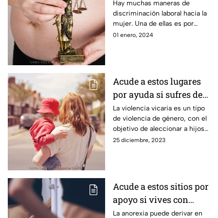
Aquí te pueden apoyar.
Hay muchas maneras de
discriminación laboral hacia la
mujer. Una de ellas es por
embarazo. En estos sitios te
01 enero, 2024
pueden asesorar y apoyar al
respecto.
Acude a estos lugares
por ayuda si sufres de
violencia vicaria.
La violencia vicaria es un tipo
de violencia de género, con el
objetivo de aleccionar a hijos
de una mujer para ejercer
25 diciembre, 2023
control sobre ella y causarle
dolor.
Acude a estos sitios por
apoyo si vives con
anorexia.
La anorexia puede derivar en