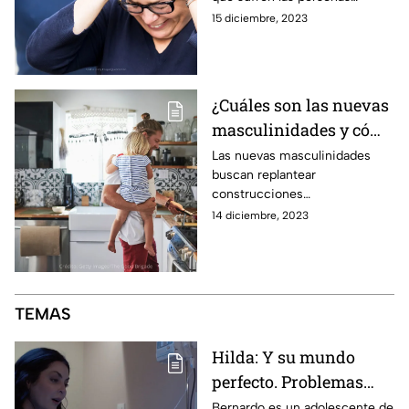
obesas por el hecho de tener
15 diciembre, 2023
un exceso de peso.
¿Cuáles son las nuevas
masculinidades y cómo
benefician a la
Las nuevas masculinidades
buscan replantear
sociedad?
construcciones
socioculturales que existen
14 diciembre, 2023
con el objetivo de superar la
violencia machista que se vive
actualmente.
TEMAS
Hilda: Y su mundo
perfecto. Problemas
familiares,
Bernardo es un adolescente de