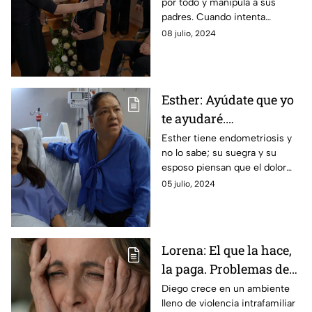
por todo y manipula a sus
padres. Cuando intenta
manipular a su nuevo novio,
08 julio, 2024
todo se sale de control al grado
de la muerte.
Esther: Ayúdate que yo
te ayudaré.
Endometriosis.
Esther tiene endometriosis y
no lo sabe; su suegra y su
esposo piensan que el dolor
intenso que dice sentir solo es
05 julio, 2024
pretexto para no ir a trabajar.
Lorena: El que la hace,
la paga. Problemas de
ira / Violencia
Diego crece en un ambiente
lleno de violencia intrafamiliar
intrafamiliar