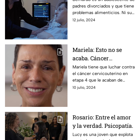
padres divorciados y que tiene
alimenticios /
problemas alimenticios. Ni su
Depresión
madre ni su padre están
12 julio, 2024
enterados de lo que le pasa a
su hijo.
Mariela: Esto no se
acaba. Cáncer
cervicouterino.
Mariela tiene que luchar contra
el cáncer cervicouterino en
etapa 4 que le acaban de
detectar. Un golpe duro para
10 julio, 2024
su vida como actriz y madre
soltera.
Rosario: Entre el amor
y la verdad. Psicopatía.
Lucy es una joven que explota