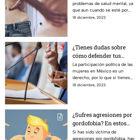
problemas de salud mental, ya
que aun cuando se esté por
debajo del peso ideal, quien
18 diciembre, 2023
viven con anorexia siguen
considerando que se
encuentran con exceso de
peso.
¿Tienes dudas sobre
cómo defender tus
derechos políticos?
La participación política de las
mujeres en México es un
¡Asesórate!
derecho, por lo que si tienes
problemas para llevarlo a cabo,
18 diciembre, 2023
en estos sitios te pueden
apoyar.
¿Sufres agresiones por
gordofobia? En estos
lugares te pueden
Si has sido víctima de
agresiones por gordofobia, hay
apoyar.