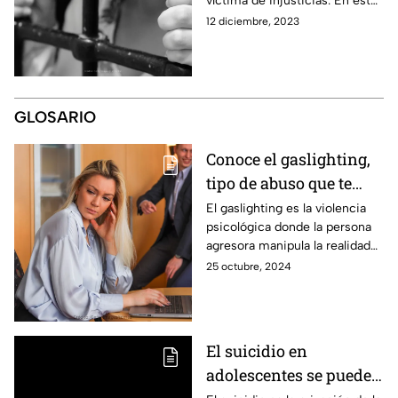
víctima de injusticias. En estos
sitios te pueden asesorar al
12 diciembre, 2023
respecto. Toma cartas en el
asunto.
GLOSARIO
Conoce el gaslighting,
tipo de abuso que te
hace dudar de tu
El gaslighting es la violencia
psicológica donde la persona
realidad
agresora manipula la realidad
de la víctima haciéndola dudar
25 octubre, 2024
de su percepción de la
realidad.
El suicidio en
adolescentes se puede