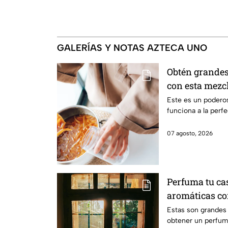
GALERÍAS Y NOTAS AZTECA UNO
Obtén grandes
con esta mezcl
ramas de cane
Este es un podero
funciona a la perf
07 agosto, 2026
Perfuma tu ca
aromáticas con
ventana
Estas son grandes
obtener un perfume