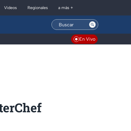
Regionales
Videos
a más +
En Vivo
terChef