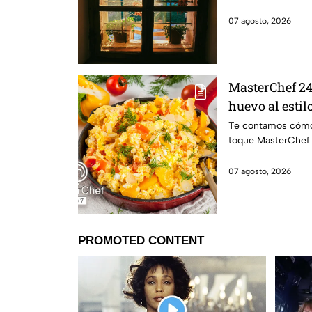
07 agosto, 2026
MasterChef 24
huevo al estil
de México
Te contamos cómo 
toque MasterChef 
07 agosto, 2026