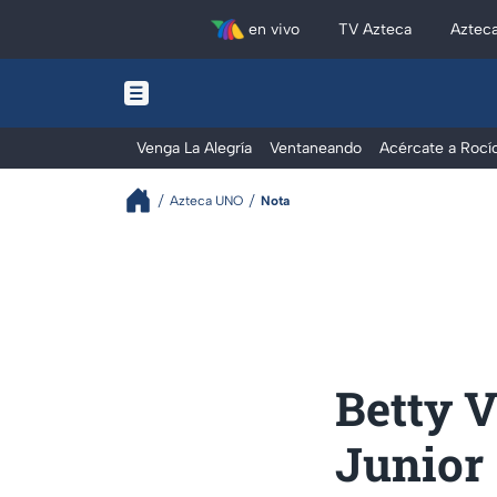
en vivo
TV Azteca
Aztec
Venga La Alegría
Ventaneando
Acércate a Rocí
Azteca UNO
Nota
Betty 
Junior