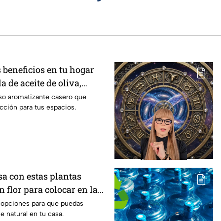
 beneficios en tu hogar
a de aceite de oliva,
la y cáscaras de naranja
so aromatizante casero que
ección para tus espacios.
sa con estas plantas
 flor para colocar en la
 opciones para que puedas
 natural en tu casa.