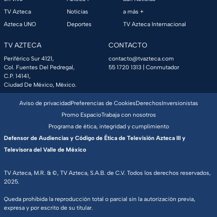
TV Azteca
Noticias
a más +
Azteca UNO
Deportes
TV Azteca Internacional
TV AZTECA
CONTACTO
Periférico Sur 4121,
contacto@tvazteca.com
Col. Fuentes Del Pedregal,
55 1720 1313
| Conmutador
C.P. 14141,
Ciudad De México, México.
Aviso de privacidad
Preferencias de Cookies
Derechos
Inversionistas
Promo Espacio
Trabaja con nosotros
Programa de ética, integridad y cumplimiento
Defensor de Audiencias y Código de Ética de Televisión Azteca III y
Televisora del Valle de México
TV Azteca, M.R. & ©, TV Azteca, S.A.B. de C.V. Todos los derechos reservados,
2025.
Queda prohibida la reproducción total o parcial sin la autorización previa,
expresa y por escrito de su titular.