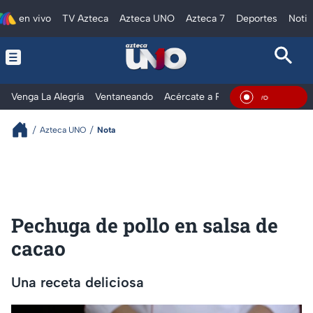
en vivo
TV Azteca
Azteca UNO
Azteca 7
Deportes
Notic
Venga La Alegría
Ventaneando
Acércate a Rocío
Al Extremo
En Viv
Azteca UNO
Nota
Pechuga de pollo en salsa de
cacao
Una receta deliciosa