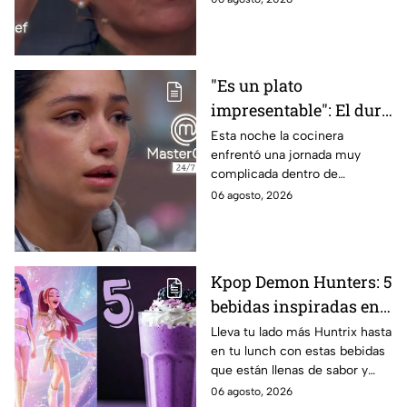
24/7
"Es un plato
impresentable": El duro
regaño que hizo llorar a
Esta noche la cocinera
enfrentó una jornada muy
Michelle dentro de
complicada dentro de
MasterChef 24/7
MasterChef 24/7.
06 agosto, 2026
Kpop Demon Hunters: 5
bebidas inspiradas en
las guerreras Huntrix
Lleva tu lado más Huntrix hasta
en tu lunch con estas bebidas
para llevar a la escuela
que están llenas de sabor y
este regreso a clases
frescura.
06 agosto, 2026
2026; son saludables y