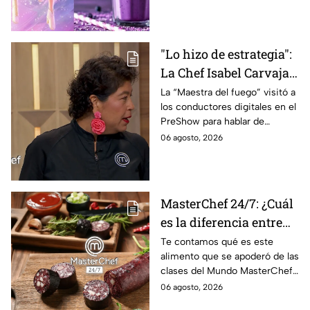
deliciosas
"Lo hizo de estrategia":
La Chef Isabel Carvajal
opina sobre la decisión
La “Maestra del fuego” visitó a
los conductores digitales en el
de Ramahá de subir a
PreShow para hablar de
Daniela al balcón de
algunos de los sucesos más
06 agosto, 2026
MasterChef 24/7
polémicos de la competencia
MasterChef 24/7: ¿Cuál
es la diferencia entre
morcilla y moronga?
Te contamos qué es este
alimento que se apoderó de las
clases del Mundo MasterChef
24/7.
06 agosto, 2026