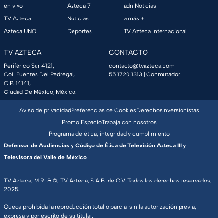
en vivo
Azteca 7
adn Noticias
TV Azteca
Noticias
a más +
Azteca UNO
Deportes
TV Azteca Internacional
TV AZTECA
CONTACTO
Periférico Sur 4121,
contacto@tvazteca.com
Col. Fuentes Del Pedregal,
55 1720 1313
| Conmutador
C.P. 14141,
Ciudad De México, México.
Aviso de privacidad
Preferencias de Cookies
Derechos
Inversionistas
Promo Espacio
Trabaja con nosotros
Programa de ética, integridad y cumplimiento
Defensor de Audiencias y Código de Ética de Televisión Azteca III y
Televisora del Valle de México
TV Azteca, M.R. & ©, TV Azteca, S.A.B. de C.V. Todos los derechos reservados,
2025.
Queda prohibida la reproducción total o parcial sin la autorización previa,
expresa y por escrito de su titular.