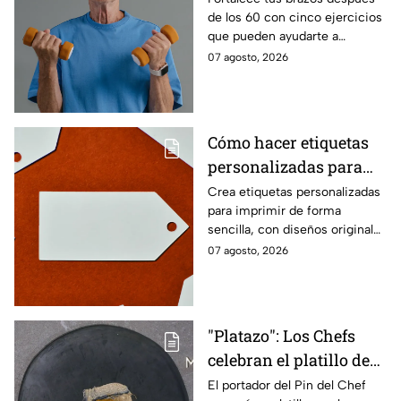
de los 60 con cinco ejercicios
60
que pueden ayudarte a
recuperar fuerza, movilidad y
07 agosto, 2026
seguridad en los movimientos
cotidianos.
Cómo hacer etiquetas
personalizadas para
imprimir
Crea etiquetas personalizadas
para imprimir de forma
sencilla, con diseños originales
y detalles adaptados a tus
07 agosto, 2026
gustos, eventos o proyectos.
"Platazo": Los Chefs
celebran el platillo de
Lancer en la gala de
El portador del Pin del Chef