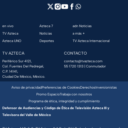
en vivo
Azteca 7
adn Noticias
TV Azteca
Noticias
a más +
Azteca UNO
Deportes
TV Azteca Internacional
TV AZTECA
CONTACTO
Periférico Sur 4121,
contacto@tvazteca.com
Col. Fuentes Del Pedregal,
55 1720 1313
| Conmutador
C.P. 14141,
Ciudad De México, México.
Aviso de privacidad
Preferencias de Cookies
Derechos
Inversionistas
Promo Espacio
Trabaja con nosotros
Programa de ética, integridad y cumplimiento
Defensor de Audiencias y Código de Ética de Televisión Azteca III y
Televisora del Valle de México