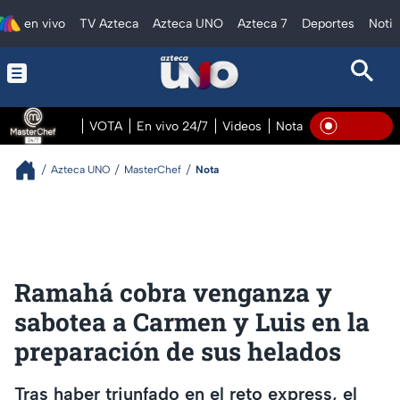
en vivo
TV Azteca
Azteca UNO
Azteca 7
Deportes
Notic
VOTA
En vivo 24/7
Videos
Notas
En vivo Pre
En Viv
Azteca UNO
MasterChef
Nota
Ramahá cobra venganza y
sabotea a Carmen y Luis en la
preparación de sus helados
Tras haber triunfado en el reto express, el