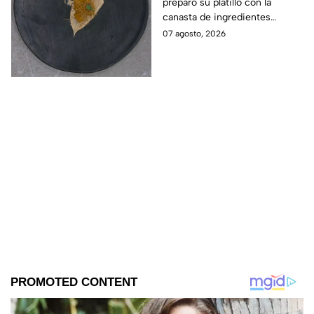
preparó su platillo con la
salvación de
canasta de ingredientes
MasterChef 24/7
exóticos que contenía erizo de
07 agosto, 2026
mar, yuzu y mantequilla de
almendra