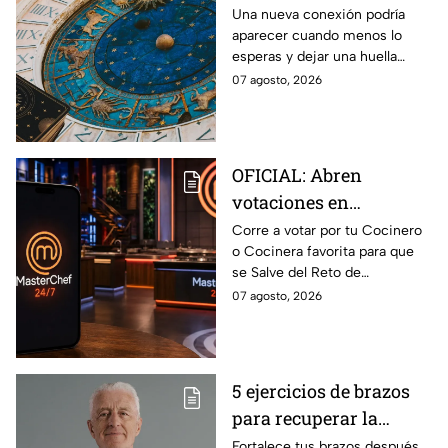
de agosto del 2026 para
Una nueva conexión podría
aparecer cuando menos lo
cada signo; una
esperas y dejar una huella
conexión inesperada
importante.
07 agosto, 2026
podría transformar tus
próximos días
OFICIAL: Abren
votaciones en
MasterChef 24/7 para
Corre a votar por tu Cocinero
o Cocinera favorita para que
que salves a un
se Salve del Reto de
Cocinero del Reto de
Eliminación de MasterChef
07 agosto, 2026
Eliminación de este
24/7 de este próximo
domingo
domingo.
5 ejercicios de brazos
para recuperar la
fuerza después de los
Fortalece tus brazos después