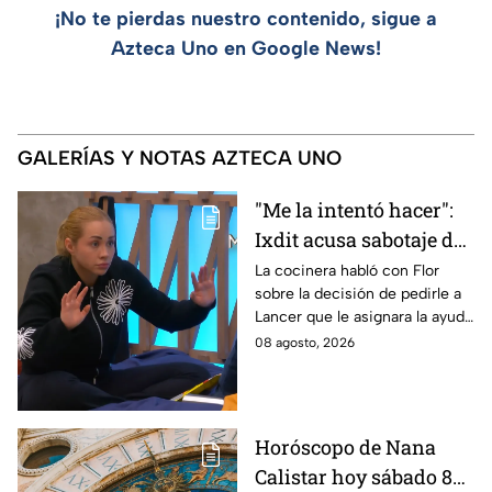
¡No te pierdas nuestro contenido, sigue a
Azteca Uno en Google News!
GALERÍAS Y NOTAS AZTECA UNO
"Me la intentó hacer":
Ixdit acusa sabotaje de
Ramahá en la pasada
La cocinera habló con Flor
sobre la decisión de pedirle a
gala de salvación de
Lancer que le asignara la ayuda
MasterChef 24/7
de Ramahá y no la de Daniela
08 agosto, 2026
Horóscopo de Nana
Calistar hoy sábado 8