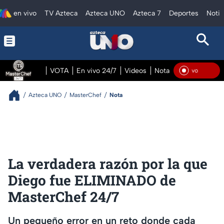
en vivo
TV Azteca
Azteca UNO
Azteca 7
Deportes
Notic
VOTA
En vivo 24/7
Videos
Notas
En vivo Pre
En Vivo
Azteca UNO
MasterChef
Nota
La verdadera razón por la que
Diego fue ELIMINADO de
MasterChef 24/7
Un pequeño error en un reto donde cada