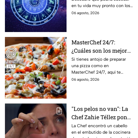
podrían dejar de estar
en tu vida muy pronto con los
solteros más pronto de
horóscopos de Nana Calistar;
06 agosto, 2026
lo que imaginan y
tendrás toda la información
recibir propuestas
para afrontar el futuro.
laborales
MasterChef 24/7:
¿Cuáles son los mejores
quesos para preparar
Si tienes antojo de preparar
una pizza como en
pizza en casa?
MasterChef 24/7, aquí te
contamos todo lo que debes
06 agosto, 2026
saber antes de poner manos
en la masa.
"Los pelos no van": La
Chef Zahie Téllez pone
en evidencia a Carmen
La Chef encontró un cabello
en el embutido de la cocinera
en la gala de mandiles