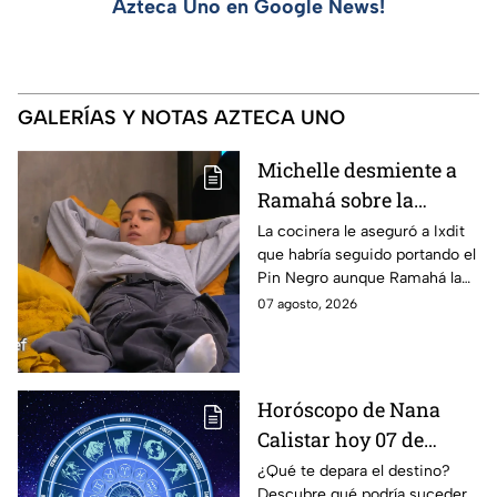
Azteca Uno en Google News!
GALERÍAS Y NOTAS AZTECA UNO
Michelle desmiente a
Ramahá sobre la
designación del Pin
La cocinera le aseguró a Ixdit
que habría seguido portando el
Negro a un integrante
Pin Negro aunque Ramahá la
de las "Divas" en
hubiera subido al balcón
07 agosto, 2026
MasterChef 24/7
Horóscopo de Nana
Calistar hoy 07 de
agosto; estos signos
¿Qué te depara el destino?
Descubre qué podría suceder