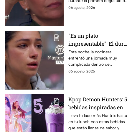
durante la primera degustación
negros de MasterChef
de la noche
06 agosto, 2026
24/7
"Es un plato
impresentable": El duro
regaño que hizo llorar a
Esta noche la cocinera
enfrentó una jornada muy
Michelle dentro de
complicada dentro de
MasterChef 24/7
MasterChef 24/7.
06 agosto, 2026
Kpop Demon Hunters: 5
bebidas inspiradas en
las guerreras Huntrix
Lleva tu lado más Huntrix hasta
en tu lunch con estas bebidas
para llevar a la escuela
que están llenas de sabor y
este regreso a clases