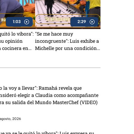
1:03
2:29
quitó lo víbora":
"Se me hace muy
su opinión
incongruente": Luis exhibe a
a cocinera en
Michelle por una condición
4/7 (VIDEO)
que le puso cuando tenía el
Pin Negro (VIDEO)
o la voy a llevar": Ramahá revela que
nsideró elegir a Claudia como acompañante
ra su salida del Mundo MasterChef (VIDEO)
agosto, 2026
ue ya se le quitó lo víbora": Luis expresa su