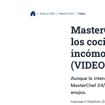
Azteca UNO
MasterChef
Video
MasterC
los coc
incómod
(VIDEO
Aunque la intenc
MasterChef 24/
enojos.
Publicado 07/06/2026 | 🕑 