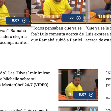
1:22
8:07
"Todos pensaban que ya se
"Que ya se le 
levar": Ramahá
iba": Luis comenta acerca de
Luis expresa 
sideró elegir a
que Ramahá subió a Daniela
acerca de est
 acompañante
al balcón en MasterChef
MasterChef 2
a del Mundo
24/7
VIDEO)
ado": Las "Divas" minimizan
"N
e Michelle sobre su
co
n MasterChef 24/7 (VIDEO)
pa
8:07
06 
e ya se iba": Luis comenta
"Q