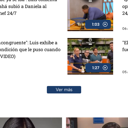
há subió a Daniela al
op
hef 24/7
24
1:03
06 
congruente": Luis exhibe a
"E
ondición que le puso cuando
fu
 (VIDEO)
1:27
05 
Ver más