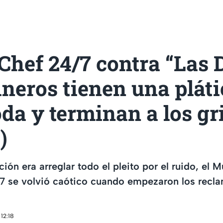
hef 24/7 contra “Las D
ineros tienen una plát
a y terminan a los gr
)
ión era arreglar todo el pleito por el ruido, el 
7 se volvió caótico cuando empezaron los recla
12:18