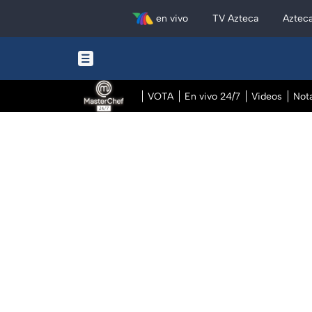
en vivo
TV Azteca
Aztec
VOTA
En vivo 24/7
Videos
Not