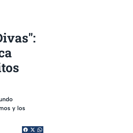
ivas":
ica
itos
Mundo
mos y los