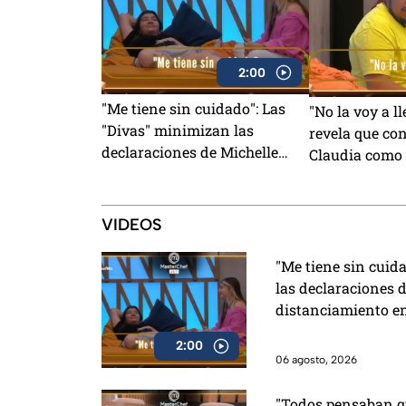
2:00
"Me tiene sin cuidado": Las
"No la voy a l
"Divas" minimizan las
revela que con
declaraciones de Michelle
Claudia como
sobre su distanciamiento en
para su salid
MasterChef 24/7 (VIDEO)
MasterChef (
VIDEOS
"Me tiene sin cuid
las declaraciones d
distanciamiento e
2:00
06 agosto, 2026
"Todos pensaban qu