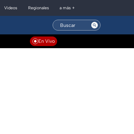
Regionales
Videos
a más +
En Vivo