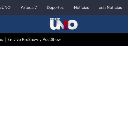
a UNO
Azteca 7
Deportes
Noticias
adn Noticias
as
En vivo PreShow y PostShow