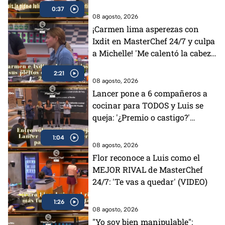
0:37
08 agosto, 2026
¡Carmen lima asperezas con
Ixdit en MasterChef 24/7 y culpa
a Michelle! 'Me calentó la cabeza'
(VIDEO)
2:21
08 agosto, 2026
Lancer pone a 6 compañeros a
cocinar para TODOS y Luis se
queja: '¿Premio o castigo?'
(VIDEO)
1:04
08 agosto, 2026
Flor reconoce a Luis como el
MEJOR RIVAL de MasterChef
24/7: 'Te vas a quedar' (VIDEO)
1:26
08 agosto, 2026
"Yo soy bien manipulable":