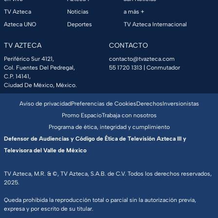
TV Azteca
Noticias
a más +
Azteca UNO
Deportes
TV Azteca Internacional
TV AZTECA
CONTACTO
Periférico Sur 4121,
contacto@tvazteca.com
Col. Fuentes Del Pedregal,
55 1720 1313
| Conmutador
C.P. 14141,
Ciudad De México, México.
Aviso de privacidad
Preferencias de Cookies
Derechos
Inversionistas
Promo Espacio
Trabaja con nosotros
Programa de ética, integridad y cumplimiento
Defensor de Audiencias y Código de Ética de Televisión Azteca III y
Televisora del Valle de México
TV Azteca, M.R. & ©, TV Azteca, S.A.B. de C.V. Todos los derechos reservados,
2025.
Queda prohibida la reproducción total o parcial sin la autorización previa,
expresa y por escrito de su titular.