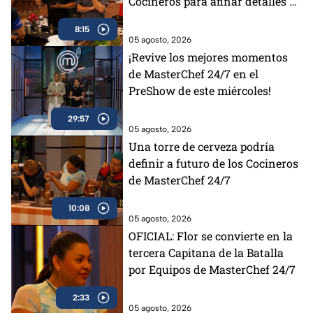
Cocineros para afinar detalles de
la Batalla por Equipos de
8:15
MasterChef 24/7
05 agosto, 2026
¡Revive los mejores momentos
de MasterChef 24/7 en el
PreShow de este miércoles!
29:57
05 agosto, 2026
Una torre de cerveza podría
definir a futuro de los Cocineros
de MasterChef 24/7
10:08
05 agosto, 2026
OFICIAL: Flor se convierte en la
tercera Capitana de la Batalla
por Equipos de MasterChef 24/7
2:33
05 agosto, 2026