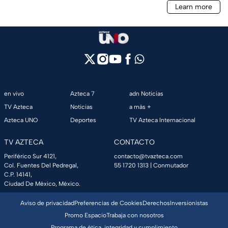
en vivo
Azteca 7
adn Noticias
TV Azteca
Noticias
a más +
Azteca UNO
Deportes
TV Azteca Internacional
TV AZTECA
CONTACTO
Periférico Sur 4121,
contacto@tvazteca.com
Col. Fuentes Del Pedregal,
55 1720 1313
| Conmutador
C.P. 14141,
Ciudad De México, México.
Aviso de privacidad
Preferencias de Cookies
Derechos
Inversionistas
Promo Espacio
Trabaja con nosotros
Programa de ética, integridad y cumplimiento