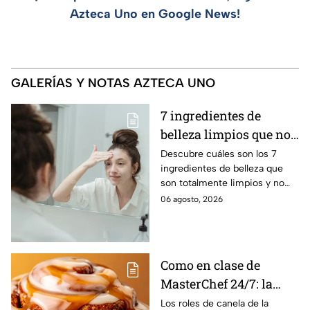
Azteca Uno en Google News!
GALERÍAS Y NOTAS AZTECA UNO
7 ingredientes de
belleza limpios que no
contaminan los ríos ni
Descubre cuáles son los 7
ingredientes de belleza que
el agua al enjuagarte
son totalmente limpios y no
contaminan los ríos ni el agua
06 agosto, 2026
al enjuagarte, según expertos
Como en clase de
MasterChef 24/7: la
receta especial de los
Los roles de canela de la