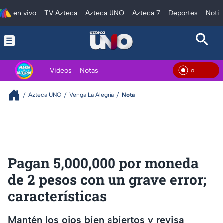
en vivo
TV Azteca
Azteca UNO
Azteca 7
Deportes
Notic
Videos
Notas
En Vi
Azteca UNO
Venga La Alegría
Nota
Pagan 5,000,000 por moneda
de 2 pesos con un grave error;
características
Mantén los ojos bien abiertos y revisa