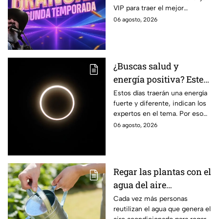
VIP para traer el mejor
granjero de La Granja
contenido, pero antes de
06 agosto, 2026
VIP Segunda
contamos sobre algunas de
Temporada
sus polémicas más famosas.
¿Buscas salud y
energía positiva? Este
es el ritual que te
Estos días traerán una energía
fuerte y diferente, indican los
ayudará en el eclipse
expertos en el tema. Por eso
solar
se te anima a atraer salud con
06 agosto, 2026
un ritual en el eclipse solar.
Regar las plantas con el
agua del aire
acondicionado: quiénes
Cada vez más personas
reutilizan el agua que genera el
lo hacen y para qué