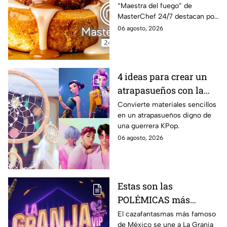
“Maestra del fuego” de
roles de canela con
MasterChef 24/7 destacan por
tocino de la Chef Lili
su combinación de canela,
06 agosto, 2026
maple y tocino caramelizado,
una mezcla de sabores dulces
y salados.
4 ideas para crear un
atrapasueños con la
estética de KPop
Convierte materiales sencillos
en un atrapasueños digno de
Demon Hunters
una guerrera KPop.
06 agosto, 2026
Estas son las
POLÉMICAS más
fuertes que ha tenido
El cazafantasmas más famoso
de México se une a La Granja
Carlos Trejo, el primer