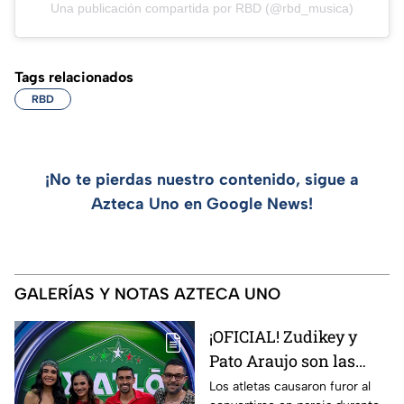
Una publicación compartida por RBD (@rbd_musica)
Tags relacionados
RBD
¡No te pierdas nuestro contenido, sigue a
Azteca Uno en Google News!
GALERÍAS Y NOTAS AZTECA UNO
¡OFICIAL! Zudikey y
Pato Araujo son las
primeras leyendas
Los atletas causaron furor al