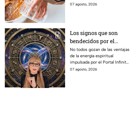
de canela y cáscaras de
tus espacios.
07 agosto, 2026
naranja
Los signos que son
bendecidos por el
universo con suerte
No todos gozan de las ventajas
de la energía espiritual
espiritual a partir de
impulsada por el Portal Infinito.
hoy 7 de agosto: los
Mira de qué se trata y cómo
07 agosto, 2026
horóscopos de Mhoni
puedes hacer para
Vidente
aprovecharlo