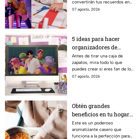
convertirán tus recuerdos en
un accesorio digno de una fan
07 agosto, 2026
de K-Pop Demon Hunters
5 ideas para hacer
organizadores de
escritorio inspirados
Antes de tirar una caja de
zapatos, mira todo lo que
en los Saja Boys con
puedes crear si eres fan de los
cartón reciclado
chicos de KPop Demon
07 agosto, 2026
Hunters
Obtén grandes
beneficios en tu hogar
con esta mezcla de
Este es un poderoso
aromatizante casero que
aceite de oliva, ramas
funciona a la perfección para