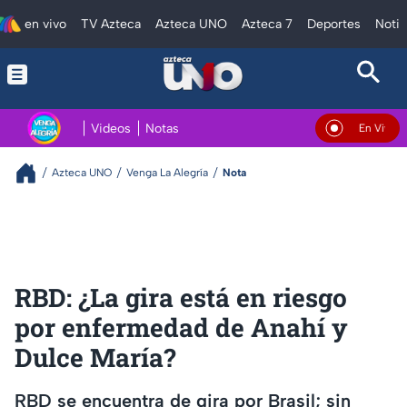
en vivo
TV Azteca
Azteca UNO
Azteca 7
Deportes
Notic
Videos
Notas
En Vivo
Azteca UNO
Venga La Alegría
Nota
RBD: ¿La gira está en riesgo
por enfermedad de Anahí y
Dulce María?
RBD se encuentra de gira por Brasil; sin