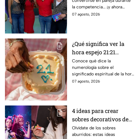
convertirse en pareja durante
CONFIRMADAS para la
la competencia... ¡y ahora
décima temporada de
vuelven a ella cuatro años
07 agosto, 2026
Exatlón México
después!
¿Qué significa ver la
hora espejo 21:21
constantemente según
Conoce qué dice la
numerología sobre el
la numerología?
significado espiritual de la hora
espejo 21:21, un mensaje
07 agosto, 2026
especial que ha sido enviado
por tus ánfeles guardianes
4 ideas para crear
sobres decorativos de
Huntrix para guardar
Olvídate de los sobres
aburridos: estas ideas
cartas y stickers