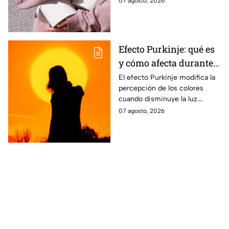
07 agosto, 2026
higiene y evitar algunos
inconvenientes.
Efecto Purkinje: qué es
y cómo afecta durante
un eclipse
El efecto Purkinje modifica la
percepción de los colores
cuando disminuye la luz.
Conoce por qué el verde y el
07 agosto, 2026
rojo cobran protagonismo
durante un eclipse.