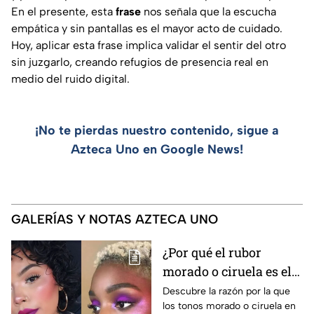
En el presente, esta
frase
nos señala que la escucha
empática y sin pantallas es el mayor acto de cuidado.
Hoy, aplicar esta frase implica validar el sentir del otro
sin juzgarlo, creando refugios de presencia real en
medio del ruido digital.
¡No te pierdas nuestro contenido, sigue a
Azteca Uno en Google News!
GALERÍAS Y NOTAS AZTECA UNO
¿Por qué el rubor
morado o ciruela es el
mejor secreto para
Descubre la razón por la que
los tonos morado o ciruela en
iluminar las pieles