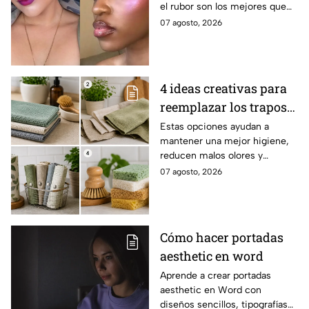
el rubor son los mejores que
morenas?
puedes elegir si tienes la piel
07 agosto, 2026
morena y deseas iluminarla
4 ideas creativas para
reemplazar los trapos
de cocina por opciones
Estas opciones ayudan a
mantener una mejor higiene,
más saludables,
reducen malos olores y
modernas y elegantes
aportan un toque moderno a la
07 agosto, 2026
cocina.
Cómo hacer portadas
aesthetic en word
Aprende a crear portadas
aesthetic en Word con
diseños sencillos, tipografías