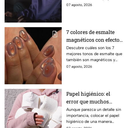
bonitas y detalles visuales que
07 agosto, 2026
harán que tus trabajos luzcan
originales.
7 colores de esmalte
magnéticos con efecto
ojo de gato para lucir
Descubre cuáles son los 7
mejores tonos de esmalte que
manos elegantes
también son magnéticos y
sirven para realizar el efecto
07 agosto, 2026
ojo de gato y lucir una
manicura moderna
Papel higiénico: el
error que muchos
cometen al colocarlo
Aunque parezca un detalle sin
importancia, colocar el papel
higiénico de una manera
específica puede favorecer la