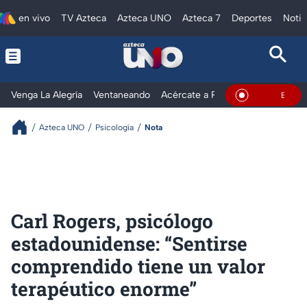
en vivo
TV Azteca
Azteca UNO
Azteca 7
Deportes
Notic
Venga La Alegría
Ventaneando
Acércate a Rocío
Al Extremo
En Vivo
Azteca UNO
Psicología
Nota
Carl Rogers, psicólogo
estadounidense: “Sentirse
comprendido tiene un valor
terapéutico enorme”