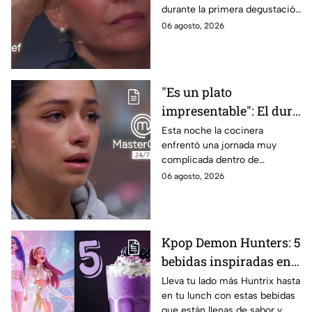
durante la primera degustación
negros de MasterChef
de la noche
06 agosto, 2026
24/7
"Es un plato
impresentable": El duro
regaño que hizo llorar a
Esta noche la cocinera
enfrentó una jornada muy
Michelle dentro de
complicada dentro de
MasterChef 24/7
MasterChef 24/7.
06 agosto, 2026
Kpop Demon Hunters: 5
bebidas inspiradas en
las guerreras Huntrix
Lleva tu lado más Huntrix hasta
en tu lunch con estas bebidas
para llevar a la escuela
que están llenas de sabor y