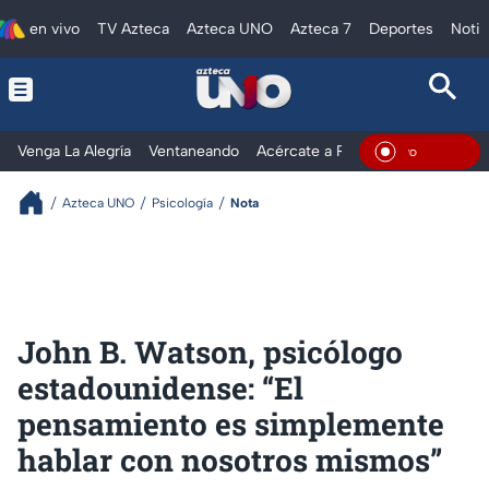
en vivo
TV Azteca
Azteca UNO
Azteca 7
Deportes
Notic
Venga La Alegría
Ventaneando
Acércate a Rocío
Al Extremo
En Viv
Azteca UNO
Psicología
Nota
John B. Watson, psicólogo
estadounidense: “El
pensamiento es simplemente
hablar con nosotros mismos”