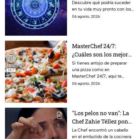
Descubre qué podría suceder
podrían dejar de estar
en tu vida muy pronto con los
solteros más pronto de
horóscopos de Nana Calistar;
06 agosto, 2026
lo que imaginan y
tendrás toda la información
recibir propuestas
para afrontar el futuro.
laborales
MasterChef 24/7:
¿Cuáles son los mejores
quesos para preparar
Si tienes antojo de preparar
una pizza como en
pizza en casa?
MasterChef 24/7, aquí te
contamos todo lo que debes
06 agosto, 2026
saber antes de poner manos
en la masa.
"Los pelos no van": La
Chef Zahie Téllez pone
en evidencia a Carmen
La Chef encontró un cabello
en el embutido de la cocinera
en la gala de mandiles