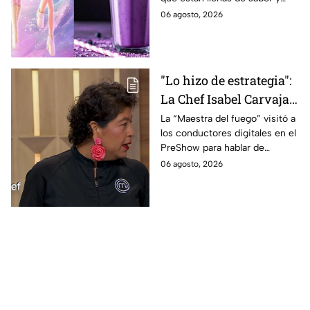
este regreso a clases
frescura.
06 agosto, 2026
2026; son saludables y
deliciosas
"Lo hizo de estrategia":
La Chef Isabel Carvajal
opina sobre la decisión
La “Maestra del fuego” visitó a
los conductores digitales en el
de Ramahá de subir a
PreShow para hablar de
Daniela al balcón de
algunos de los sucesos más
06 agosto, 2026
MasterChef 24/7
polémicos de la competencia